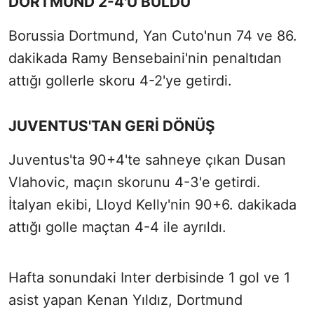
DORTMUND 2-4'Ü BULDU
Borussia Dortmund, Yan Cuto'nun 74 ve 86.
dakikada Ramy Bensebaini'nin penaltıdan
attığı gollerle skoru 4-2'ye getirdi.
JUVENTUS'TAN GERİ DÖNÜŞ
Juventus'ta 90+4'te sahneye çıkan Dusan
Vlahovic, maçın skorunu 4-3'e getirdi.
İtalyan ekibi, Lloyd Kelly'nin 90+6. dakikada
attığı golle maçtan 4-4 ile ayrıldı.
Hafta sonundaki Inter derbisinde 1 gol ve 1
asist yapan Kenan Yıldız, Dortmund