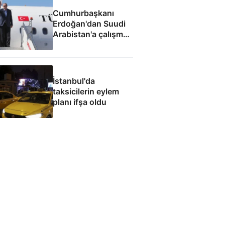
Cumhurbaşkanı
Erdoğan'dan Suudi
Arabistan'a çalışma
ziyareti
İstanbul'da
taksicilerin eylem
planı ifşa oldu