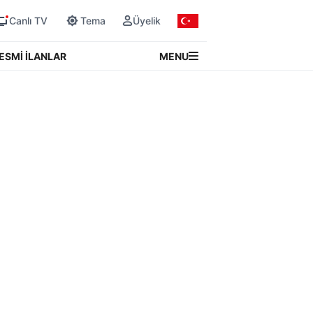
Canlı TV
Tema
Üyelik
MENU
ESMİ İLANLAR