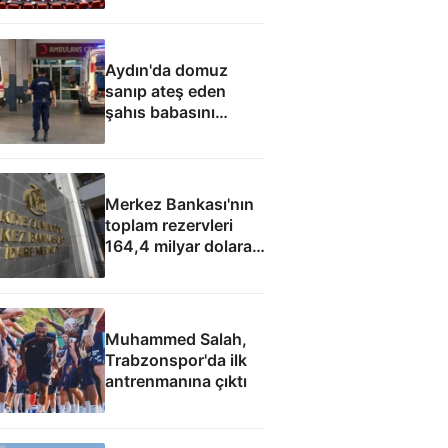
Aydın'da domuz
sanıp ateş eden
şahıs babasını
öldürdü
Merkez Bankası'nın
toplam rezervleri
164,4 milyar dolara
yükseldi
Muhammed Salah,
Trabzonspor'da ilk
antrenmanına çıktı