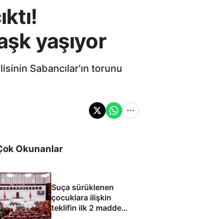
ıktı!
 aşk yaşıyor
isinin Sabancılar'ın torunu
Çok Okunanlar
Suça sürüklenen
çocuklara ilişkin
teklifin ilk 2 maddesi
kabul edildi