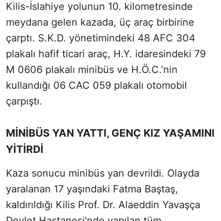
Kilis-İslahiye yolunun 10. kilometresinde
meydana gelen kazada, üç araç birbirine
çarptı. S.K.D. yönetimindeki 48 AFC 304
plakalı hafif ticari araç, H.Y. idaresindeki 79
M 0606 plakalı minibüs ve H.Ö.C.’nin
kullandığı 06 CAC 059 plakalı otomobil
çarpıştı.
MİNİBÜS YAN YATTI, GENÇ KIZ YAŞAMINI
YİTİRDİ
Kaza sonucu minibüs yan devrildi. Olayda
yaralanan 17 yaşındaki Fatma Baştaş,
kaldırıldığı Kilis Prof. Dr. Alaeddin Yavaşça
Devlet Hastanesi'nde yapılan tüm