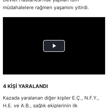
müdahalelere rağmen yaşamını yitirdi.
4 KİŞİ YARALANDI
Kazada yaralanan diğer kişiler E.Ç., N.F.Y.,
H.E. ve A.B., sağlık ekiplerinin ilk