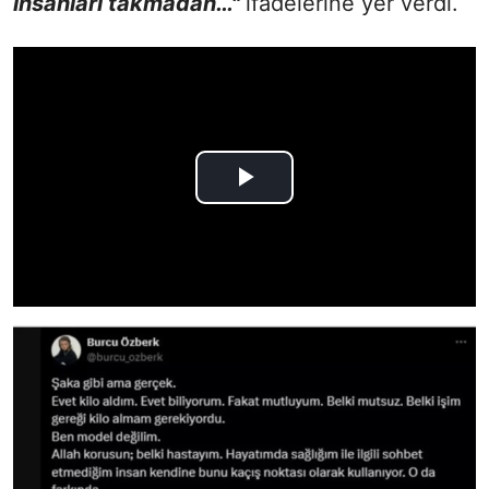
insanları takmadan…"
ifadelerine yer verdi.