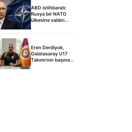
ABD istihbaratı:
Rusya bir NATO
ülkesine saldırı
düzenleyebilir
Eren Derdiyok,
Galatasaray U17
Takımı'nın başına
geçti