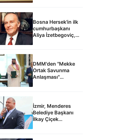
Bosna Hersek'in ilk
cumhurbaşkanı
Aliya İzetbegoviç,
doğumunun 101.
yılında anılıyor
DMM'den "Mekke
Ortak Savunma
Anlaşması"
iddialarına yalanlama
İzmir, Menderes
Belediye Başkanı
İlkay Çiçek
tutuklandı