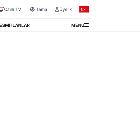
Canlı TV
Tema
Üyelik
MENU
ESMİ İLANLAR