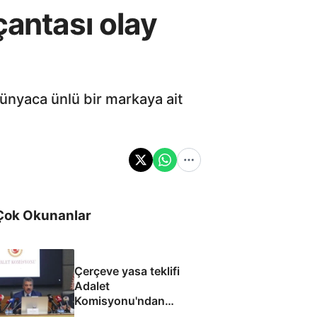
çantası olay
dünyaca ünlü bir markaya ait
Çok Okunanlar
Çerçeve yasa teklifi
Adalet
Komisyonu'ndan
geçti