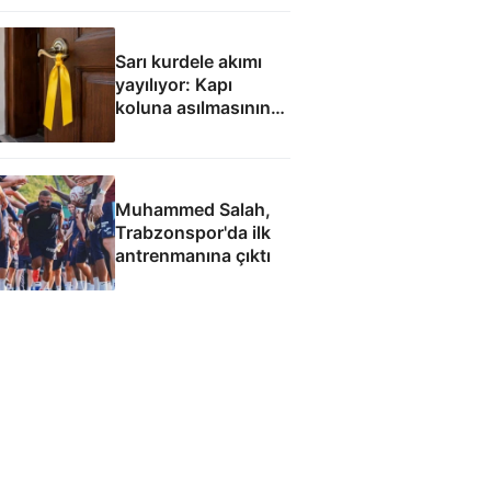
Sarı kurdele akımı
yayılıyor: Kapı
koluna asılmasının
sebebi buymuş
Muhammed Salah,
Trabzonspor'da ilk
antrenmanına çıktı