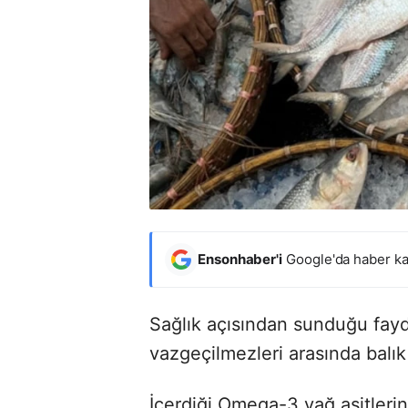
Ensonhaber'i
Google'da haber ka
Sağlık açısından sunduğu fayda
vazgeçilmezleri arasında balık i
İçerdiği Omega-3 yağ asitlerin