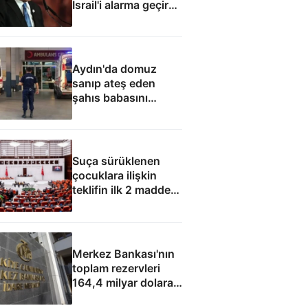
İsrail'i alarma geçirdi:
Netanyahu'dan ABD
hamlesi
Aydın'da domuz
sanıp ateş eden
şahıs babasını
öldürdü
Suça sürüklenen
çocuklara ilişkin
teklifin ilk 2 maddesi
kabul edildi
Merkez Bankası'nın
toplam rezervleri
164,4 milyar dolara
yükseldi