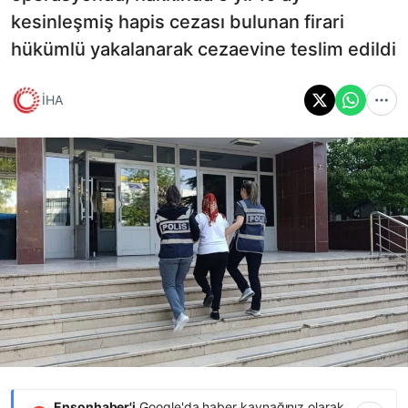
kesinleşmiş hapis cezası bulunan firari
hükümlü yakalanarak cezaevine teslim edildi
İHA
Ensonhaber'i
Google'da haber kaynağınız olarak