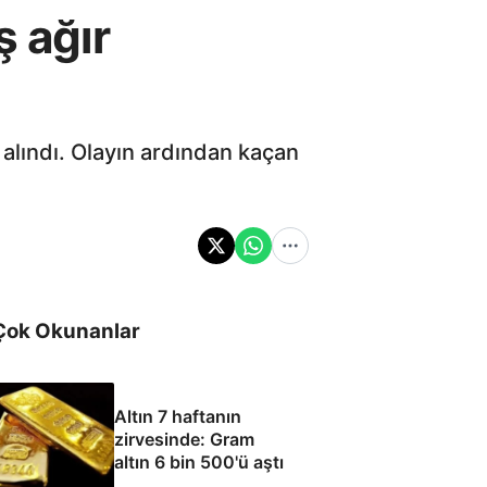
ş ağır
 alındı. Olayın ardından kaçan
Çok Okunanlar
Altın 7 haftanın
zirvesinde: Gram
altın 6 bin 500'ü aştı