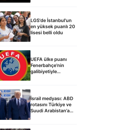
LGS'de İstanbul'un
en yüksek puanlı 20
lisesi belli oldu
UEFA ülke puanı
Fenerbahçe'nin
galibiyetiyle
güncellendi
İsrail medyası: ABD
rotasını Türkiye ve
Suudi Arabistan'a
çevirdi