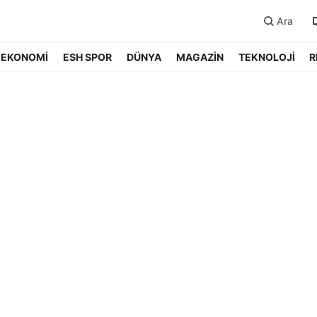
Ara
EKONOMİ
ESH SPOR
DÜNYA
MAGAZİN
TEKNOLOJİ
R