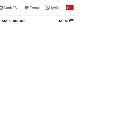
Canlı TV
Tema
Üyelik
MENU
ESMİ İLANLAR