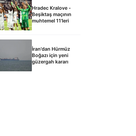
Hradec Kralove -
Beşiktaş maçının
muhtemel 11'leri
İran'dan Hürmüz
Boğazı için yeni
güzergah kararı