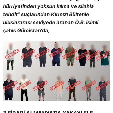
hürriyetinden yoksun kılma ve silahla
tehdit” suçlarından Kırmızı Bültenle
uluslararası seviyede aranan Ö.B. isimli
şahıs Gürcistan’da,
3 FİRARİ ALMANYA'DA YAKAYI ELE