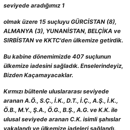
seviyede aradığımız 1
olmak üzere 15 suçluyu GÜRCİSTAN (8),
ALMANYA (3), YUNANİSTAN, BELÇİKA ve
SIRBİSTAN ve KKTC'den ülkemize getirdik.
Bu kabine dönemimizde 407 suçlunun
ülkemize iadesini sağladık. Enselerindeyiz,
Bizden Kaçamayacaklar.
Kırmızı bültenle uluslararası seviyede
aranan A.Ö., S.Ç., İ.K., D.T., İ.Ç., A.Ş., İ.K.,
Ö.B., M.Y., Ş.A., Ö.G., B.Ş., A.G. ve K.K. ile
ulusal seviyede aranan C.K. isimli şahıslar
yakalandı ve ülkemize iadeleri sağlandı.