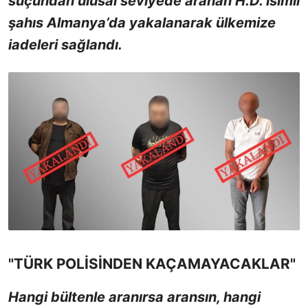
suçundan ulusal seviyede aranan H.D. isimli
şahıs Almanya’da yakalanarak ülkemize
iadeleri sağlandı.
"TÜRK POLİSİNDEN KAÇAMAYACAKLAR"
Hangi bültenle aranırsa aransın, hangi