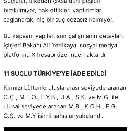
Suçlular, ülkeden çıksa dahi peşleri
bırakılmıyor, hak ettikleri yaptırımlar
sağlanarak, hiç bir suç cezasız kalmıyor.
Bu kapsam yapılan son çalışmanın detayları
İçişleri Bakanı Ali Yerlikaya, sosyal medya
platformu X hesabı üzerinden aktardı.
11 SUÇLU TÜRKİYE'YE İADE EDİLDİ
Kırmızı bültenle uluslararası seviyede aranan
C.Ç., M.E.Ö., E.Y.B., Ü.A., S.K. ve M.G. ile
ulusal seviyede aranan M.B., K.C.H., E.G.,
G.Ş. ve M.Y isimli şahıslar yakalandı.