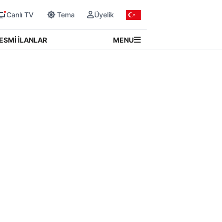
Canlı TV
Tema
Üyelik
MENU
ESMİ İLANLAR