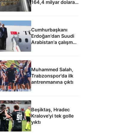
164,4 milyar dolara
yükseldi
Cumhurbaşkanı
Erdoğan'dan Suudi
Arabistan'a çalışma
ziyareti
Muhammed Salah,
Trabzonspor'da ilk
antrenmanına çıktı
Beşiktaş, Hradec
Kralove'yi tek golle
yıktı