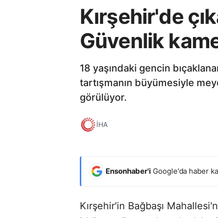
Kırşehir'de çı
Güvenlik kamer
18 yaşındaki gencin bıçaklanar
tartışmanın büyümesiyle meyd
görülüyor.
İHA
Ensonhaber'i
Google'da haber ka
Kırşehir'in Bağbaşı Mahallesi