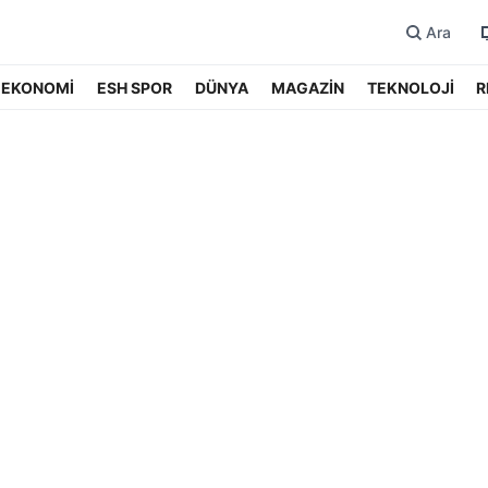
Ara
EKONOMİ
ESH SPOR
DÜNYA
MAGAZİN
TEKNOLOJİ
R