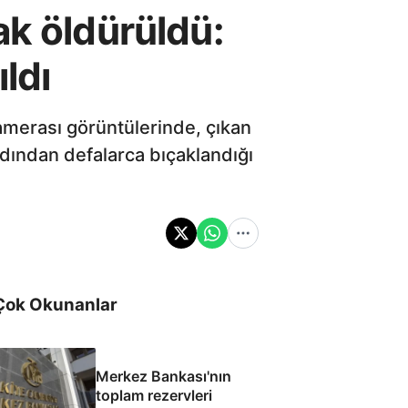
ak öldürüldü:
ldı
kamerası görüntülerinde, çıkan
dından defalarca bıçaklandığı
Çok Okunanlar
Merkez Bankası'nın
toplam rezervleri