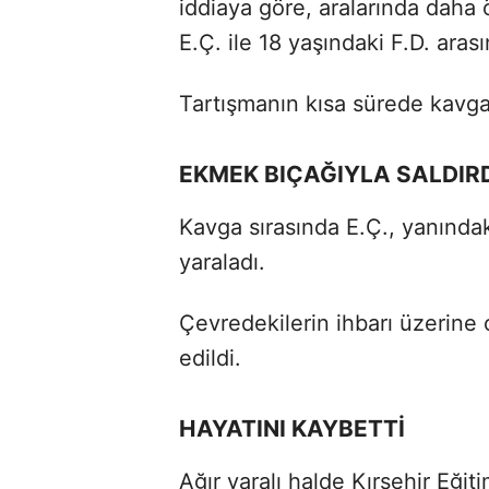
iddiaya göre, aralarında dah
E.Ç. ile 18 yaşındaki F.D. aras
Tartışmanın kısa sürede kavg
EKMEK BIÇAĞIYLA SALDIR
Kavga sırasında E.Ç., yanındak
yaraladı.
Çevredekilerin ihbarı üzerine o
edildi.
HAYATINI KAYBETTİ
Ağır yaralı halde Kırşehir Eğit