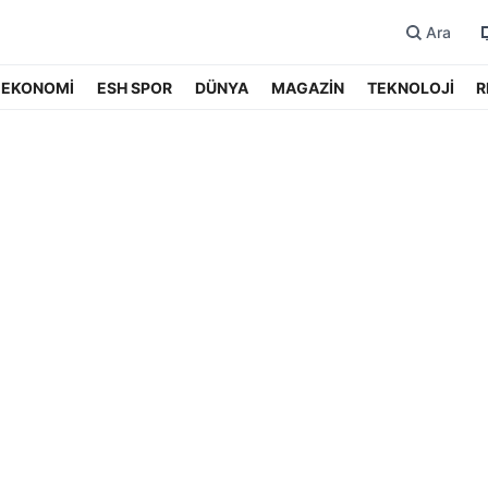
Ara
EKONOMİ
ESH SPOR
DÜNYA
MAGAZİN
TEKNOLOJİ
R