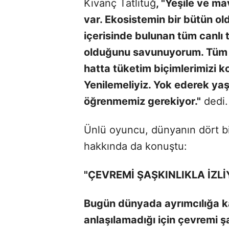
Kıvanç Tatlıtuğ
, "Yeşile ve m
var. Ekosistemin bir bütün 
içerisinde bulunan tüm canlı 
olduğunu savunuyorum. Tüm alı
hatta tüketim biçimlerimizi 
Yenilemeliyiz. Yok ederek ya
öğrenmemiz gerekiyor."
dedi.
Ünlü oyuncu, dünyanın dört bir
hakkında da konuştu:
"ÇEVREMİ ŞAŞKINLIKLA İZL
Bugün dünyada ayrımcılığa kar
anlaşılamadığı için çevremi ş