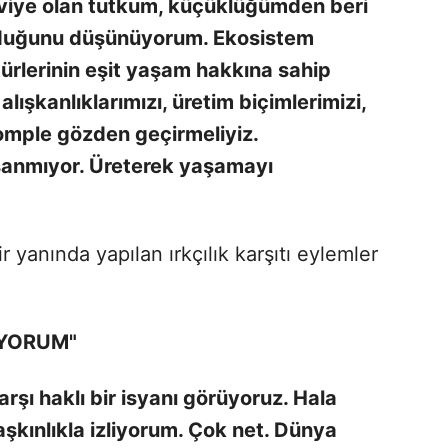
aviye olan tutkum, küçüklüğümden beri
olduğunu düşünüyorum. Ekosistem
türlerinin eşit yaşam hakkına sahip
şkanlıklarımızı, üretim biçimlerimizi,
komple gözden geçirmeliyiz.
şanmıyor. Üreterek yaşamayı
 yanında yapılan ırkçılık karşıtı eylemler
İYORUM"
şı haklı bir isyanı görüyoruz. Hala
aşkınlıkla izliyorum. Çok net. Dünya