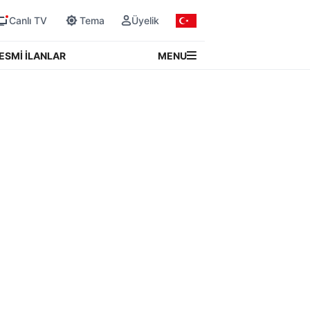
Canlı TV
Tema
Üyelik
MENU
ESMİ İLANLAR