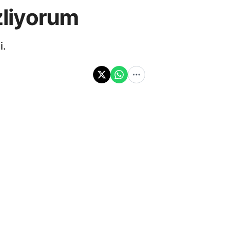
zliyorum
i.