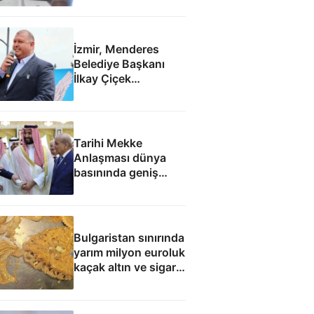
İzmir, Menderes
Belediye Başkanı
İlkay Çiçek
tutuklandı
Tarihi Mekke
Anlaşması dünya
basınında geniş
yankı uyandırdı
Bulgaristan sınırında
yarım milyon euroluk
kaçak altın ve sigara
yakalandı