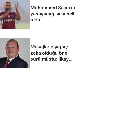
Muhammed Salah'ın
yaşayacağı villa belli
oldu
Mesajların yapay
zeka olduğu öne
sürülmüştü: İlkay
Çiçek'le ilgili yeni
tespitler dosyada