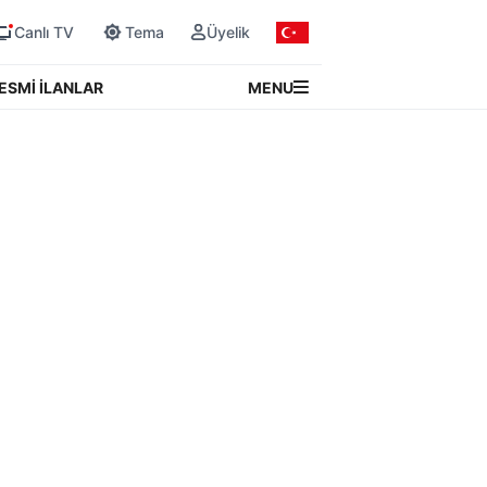
Canlı TV
Tema
Üyelik
MENU
ESMİ İLANLAR