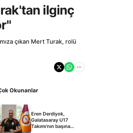
rak'tan ilginç
r"
şımıza çıkan Mert Turak, rolü
Çok Okunanlar
Eren Derdiyok,
Galatasaray U17
Takımı'nın başına
geçti