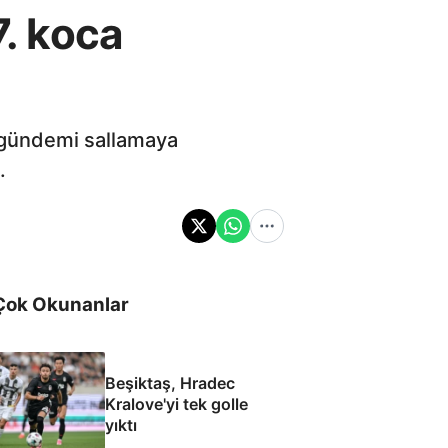
7. koca
e gündemi sallamaya
.
Çok Okunanlar
Beşiktaş, Hradec
Kralove'yi tek golle
yıktı