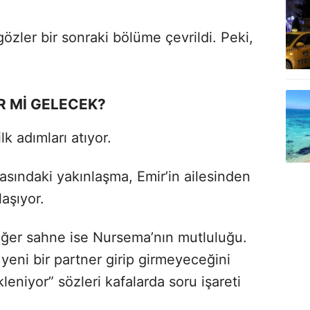
zler bir sonraki bölüme çevrildi. Peki,
R Mİ GELECEK?
k adımları atıyor.
rasındaki yakınlaşma, Emir’in ailesinden
aşıyor.
iğer sahne ise Nursema’nın mutluluğu.
a yeni bir partner girip girmeyeceğini
kleniyor” sözleri kafalarda soru işareti