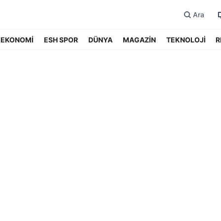
Ara
EKONOMİ
ESH SPOR
DÜNYA
MAGAZİN
TEKNOLOJİ
R