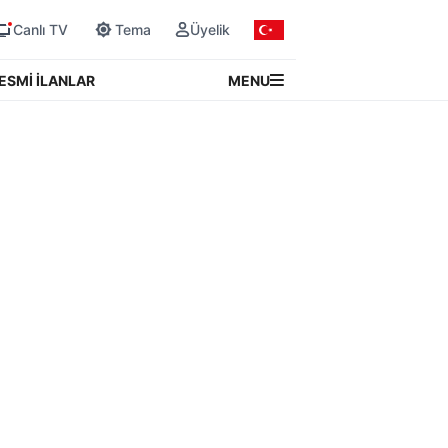
Canlı TV
Tema
Üyelik
MENU
ESMİ İLANLAR