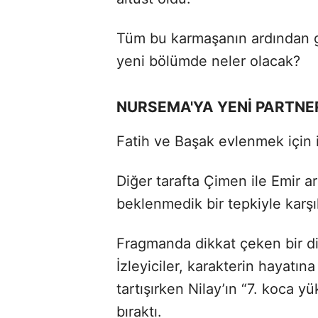
Tüm bu karmaşanın ardından gö
yeni bölümde neler olacak?
NURSEMA'YA YENİ PARTNE
Fatih ve Başak evlenmek için il
Diğer tarafta Çimen ile Emir a
beklenmedik bir tepkiyle karşıl
Fragmanda dikkat çeken bir d
İzleyiciler, karakterin hayatın
tartışırken Nilay’ın “7. koca yü
bıraktı.