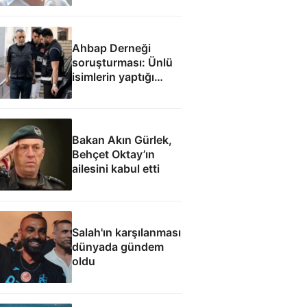
inanmıyorum
Ahbap Derneği
soruşturması: Ünlü
isimlerin yaptığı
bağışlar
Bakan Akın Gürlek,
Behçet Oktay’ın
ailesini kabul etti
Salah'ın karşılanması
dünyada gündem
oldu