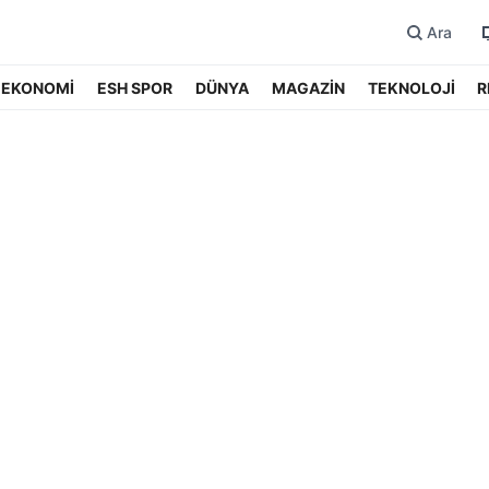
Ara
EKONOMİ
ESH SPOR
DÜNYA
MAGAZİN
TEKNOLOJİ
R