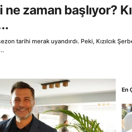
ti ne zaman başlıyor? Kı
..
i sezon tarihi merak uyandırdı. Peki, Kızılcık Şe
..
En 