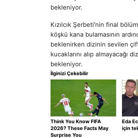
bekleniyor.
Kızılcık Şerbeti'nin final bö
köşkü kana bulamasının ardın
beklenirken dizinin sevilen çif
kucaklarını alıp almayacağı di
bekleniyor.