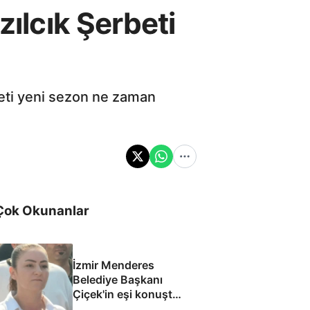
zılcık Şerbeti
rbeti yeni sezon ne zaman
Çok Okunanlar
İzmir Menderes
Belediye Başkanı
Çiçek'in eşi konuştu:
Mesajlara