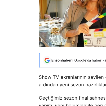
Ensonhaber'i
Google'da haber ka
Show TV ekranlarının sevilen di
ardından yeni sezon hazırlıklar
Geçtiğimiz sezon final sahnesiy
yapım, yeni bölümleriyle geri