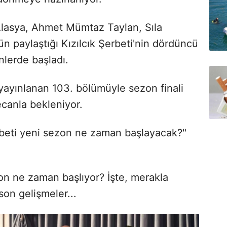
m Alasya, Ahmet Mümtaz Taylan, Sıla
n paylaştığı Kızılcık Şerbeti'nin dördüncü
nlerde başladı.
yınlanan 103. bölümüyle sezon finali
ecanla bekleniyor.
erbeti yeni sezon ne zaman başlayacak?"
zon ne zaman başlıyor? İşte, merakla
 son gelişmeler...