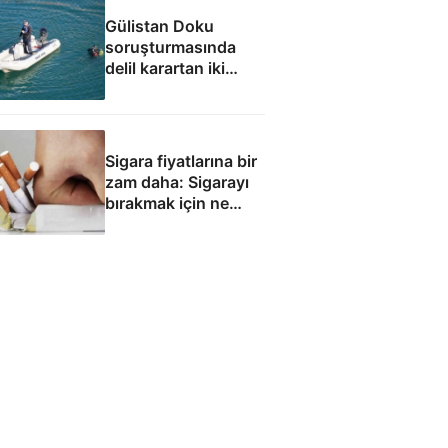
Gülistan Doku
soruşturmasında
delil karartan iki
dalgıç tutuklandı
Sigara fiyatlarına bir
zam daha: Sigarayı
bırakmak için ne
yapmalı?