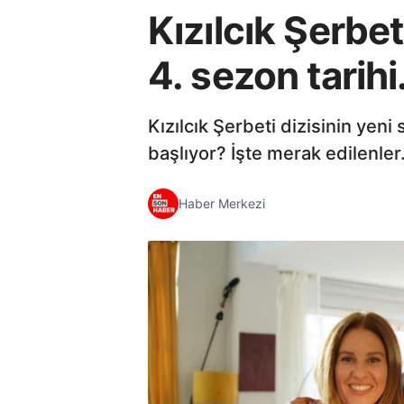
Kızılcık Şerbe
4. sezon tarihi.
Kızılcık Şerbeti dizisinin yen
başlıyor? İşte merak edilenler.
Haber Merkezi