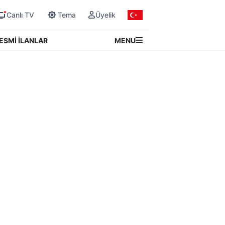
Canlı TV
Tema
Üyelik
MENU
ESMİ İLANLAR