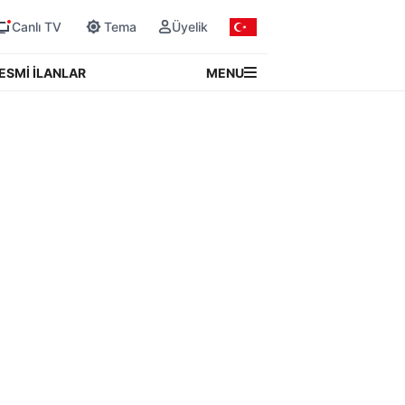
Canlı TV
Tema
Üyelik
MENU
ESMİ İLANLAR