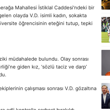
erağa Mahallesi İstiklal Caddesi'ndeki bir
en olayda V.D. isimli kadın, sokakta
ersite öğrencisinin eteğini tutup, tepki
fiziki müdahalede bulundu. Olay sonrası
iği’ne giden kız, 'sözlü taciz ve darp’
du.
kiplerinin çalışması sonrası V.D. gözaltına
a adli kontrolle serbest bırakıldı.