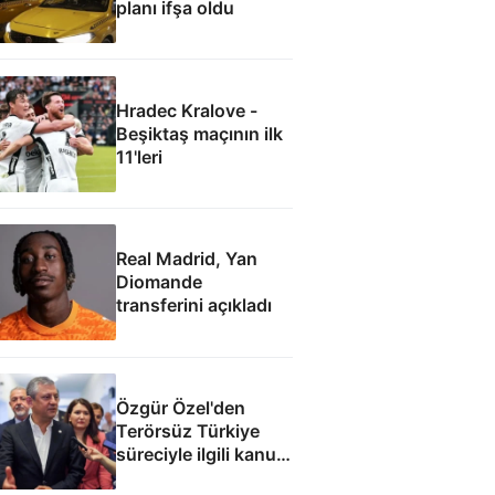
planı ifşa oldu
Hradec Kralove -
Beşiktaş maçının ilk
11'leri
Real Madrid, Yan
Diomande
transferini açıkladı
Özgür Özel'den
Terörsüz Türkiye
süreciyle ilgili kanun
teklifine: İmza atma