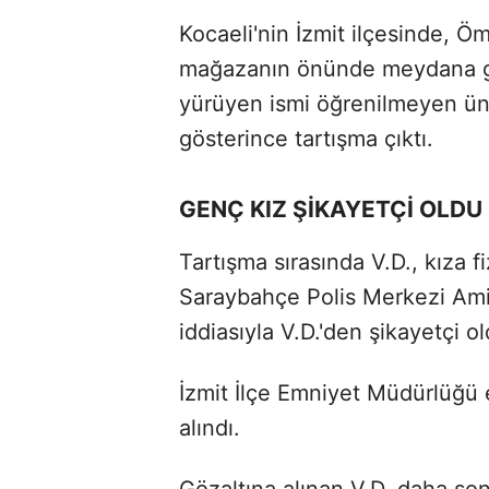
Kocaeli'nin İzmit ilçesinde, Öm
mağazanın önünde meydana gel
yürüyen ismi öğrenilmeyen üniv
gösterince tartışma çıktı.
GENÇ KIZ ŞİKAYETÇİ OLDU
Tartışma sırasında V.D., kıza 
Saraybahçe Polis Merkezi Amirl
iddiasıyla V.D.'den şikayetçi ol
İzmit İlçe Emniyet Müdürlüğü e
alındı.
Gözaltına alınan V.D. daha sonr