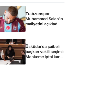
çabamız yok
Trabzonspor,
Muhammed Salah'ın
maliyetini açıkladı
Üsküdar'da şaibeli
başkan vekili seçimi:
Mahkeme iptal kararı
verebilir