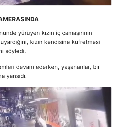
KAMERASINDA
önünde yürüyen kızın iç çamaşırının
uyardığını, kızın kendisine küfretmesi
nı söyledi.
lemleri devam ederken, yaşananlar, bir
a yansıdı.