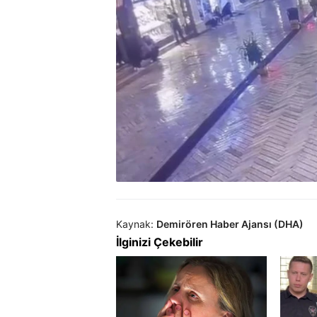
Kaynak:
Demirören Haber Ajansı (DHA)