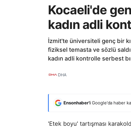
Kocaeli'de gen
kadın adli kon
İzmit'te üniversiteli genç bir 
fiziksel temasta ve sözlü sald
kadın adli kontrolle serbest bır
DHA
Ensonhaber'i
Google'da haber ka
'Etek boyu' tartışması karakol