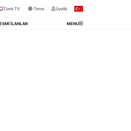
Canlı TV
Tema
Üyelik
MENU
ESMİ İLANLAR