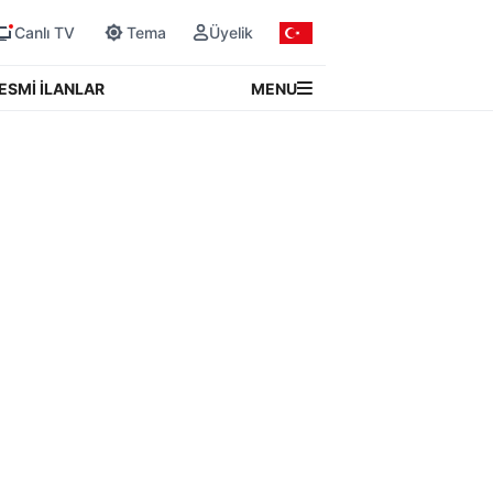
Canlı TV
Tema
Üyelik
MENU
ESMİ İLANLAR