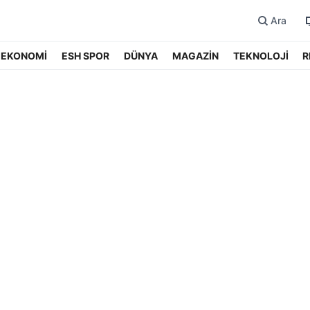
Ara
EKONOMİ
ESH SPOR
DÜNYA
MAGAZİN
TEKNOLOJİ
R