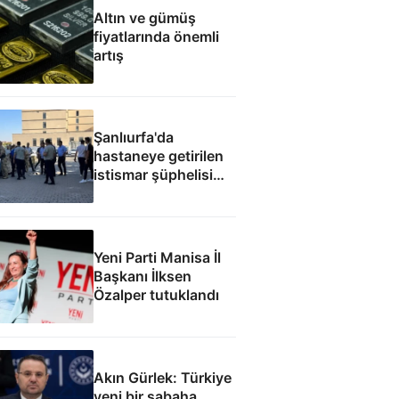
Altın ve gümüş
fiyatlarında önemli
artış
Şanlıurfa'da
hastaneye getirilen
istismar şüphelisi
silahlı saldırıda
öldürüldü
Yeni Parti Manisa İl
Başkanı İlksen
Özalper tutuklandı
Akın Gürlek: Türkiye
yeni bir sabaha