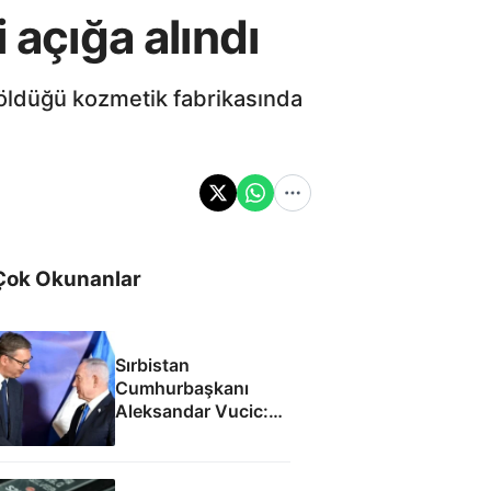
 açığa alındı
n öldüğü kozmetik fabrikasında
Çok Okunanlar
Sırbistan
Cumhurbaşkanı
Aleksandar Vucic:
İsrail ile SİHA
fabrikası açacağız