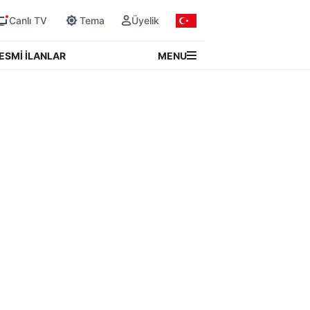
Canlı TV
Tema
Üyelik
MENU
ESMİ İLANLAR