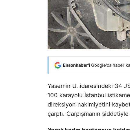
Ensonhaber'i
Google'da haber ka
Yasemin U. idaresindeki 34 JS
100 karayolu İstanbul istikam
direksiyon hakimiyetini kaybet
çarptı. Çarpışmanın şiddetiyle
Yaralı kadın hastaneye kaldırı