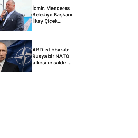
İzmir, Menderes
Belediye Başkanı
İlkay Çiçek
tutuklandı
ABD istihbaratı:
Rusya bir NATO
ülkesine saldırı
düzenleyebilir