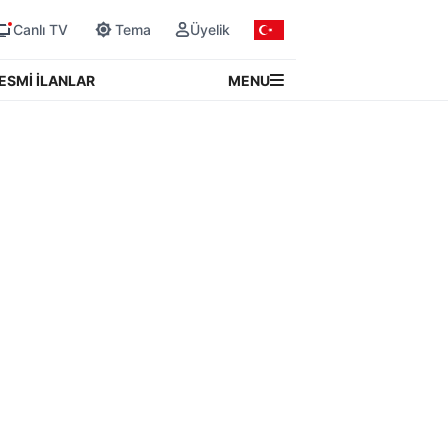
Canlı TV
Tema
Üyelik
MENU
ESMİ İLANLAR