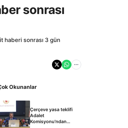
haber sonrası
it haberi sonrası 3 gün
Çok Okunanlar
Çerçeve yasa teklifi
Adalet
Komisyonu'ndan
geçti