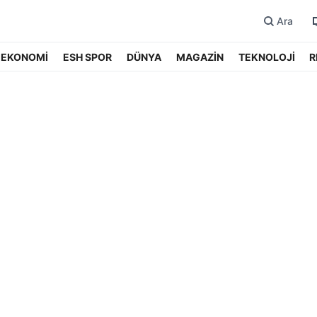
Ara
EKONOMİ
ESH SPOR
DÜNYA
MAGAZİN
TEKNOLOJİ
R