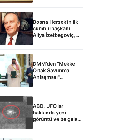
Bosna Hersek'in ilk
cumhurbaşkanı
Aliya İzetbegoviç,
doğumunun 101.
yılında anılıyor
DMM'den "Mekke
Ortak Savunma
Anlaşması"
iddialarına yalanlama
ABD, UFO'lar
hakkında yeni
görüntü ve belgeler
yayımladı