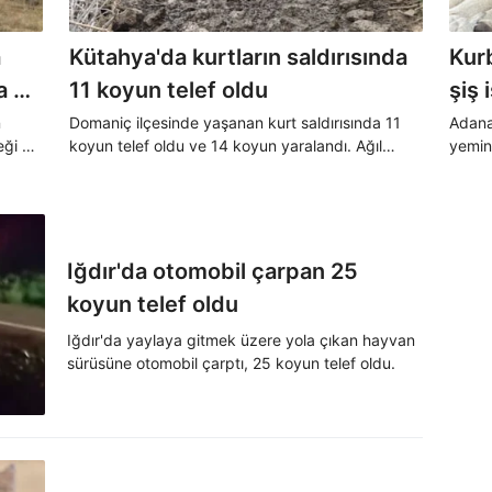
a
Kütahya'da kurtların saldırısında
Kurb
a da
11 koyun telef oldu
şiş 
n
Domaniç ilçesinde yaşanan kurt saldırısında 11
Adana
eği ve
koyun telef oldu ve 14 koyun yaralandı. Ağıl
yemin
sahibi, kurtları fark edince şoke oldu. Toplamda
susatt
ebep
43 koyunu olan ağıl sahibi, maddi kaybının 250
şişki
bin lirayı aşabileceğini belirtti.
doland
Iğdır'da otomobil çarpan 25
koyun telef oldu
Iğdır'da yaylaya gitmek üzere yola çıkan hayvan
sürüsüne otomobil çarptı, 25 koyun telef oldu.