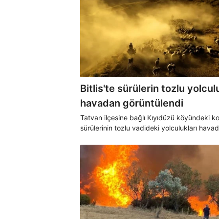
Bitlis'te sürülerin tozlu yolcu
havadan görüntülendi
Tatvan ilçesine bağlı Kıyıdüzü köyündeki k
sürülerinin tozlu vadideki yolculukları hava
görüntülendi. Drone ile görüntülenen anlar,
izleyenlere görsel şölen yaşattı.