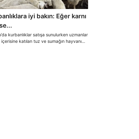
anlıklara iyi bakın: Eğer karnı
ise...
’da kurbanlıklar satışa sunulurken uzmanlar
 içerisine katılan tuz ve sumağın hayvanı
ığını, çok fazla su içen hayvanların da
n gözüktüğünü belirterek vatandaşları
ırıcılara karşı uyardı.