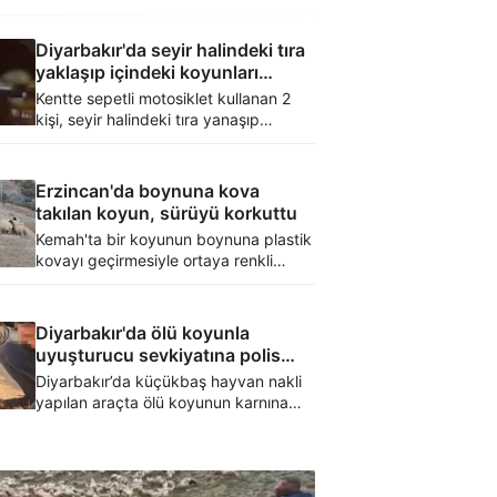
Diyarbakır'da seyir halindeki tıra
yaklaşıp içindeki koyunları
çaldılar
Kentte sepetli motosiklet kullanan 2
kişi, seyir halindeki tıra yanaşıp
içindeki koyunları çaldı. O anlar sosyal
medyada gündem oldu.
Erzincan'da boynuna kova
takılan koyun, sürüyü korkuttu
Kemah'ta bir koyunun boynuna plastik
kovayı geçirmesiyle ortaya renkli
görüntüler çıktı. O anlar saniye saniye
kameraya yansıdı.
Diyarbakır'da ölü koyunla
uyuşturucu sevkiyatına polis
baskını
Diyarbakır’da küçükbaş hayvan nakli
yapılan araçta ölü koyunun karnına
gizlenmiş uyuşturucu bulundu.
Operasyonda araç sürücüsü gözaltına
alındı.