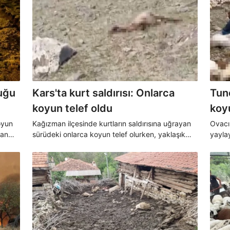
luğu
Kars'ta kurt saldırısı: Onlarca
Tun
koyun telef oldu
koy
oyun
Kağızman ilçesinde kurtların saldırısına uğrayan
Ovacı
dan
sürüdeki onlarca koyun telef olurken, yaklaşık
yayla
100 koyun da kayboldu.
küçük