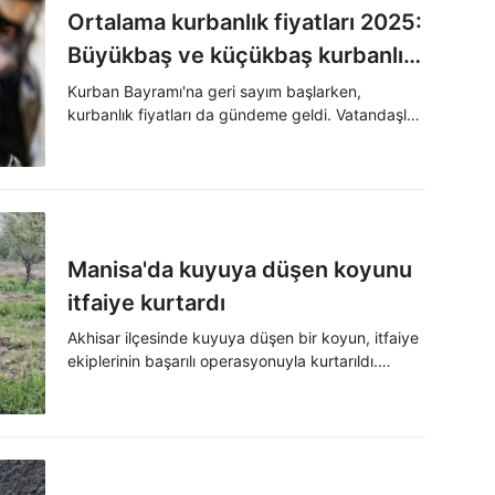
Ortalama kurbanlık fiyatları 2025:
Büyükbaş ve küçükbaş kurbanlık
ne kadar, kaç TL?
Kurban Bayramı'na geri sayım başlarken,
kurbanlık fiyatları da gündeme geldi. Vatandaşlar,
büyükbaş ve küçükbaş kurbanlık fiyatlarını
ortalama olarak araştırmaya başladı. İşte 2025
kurbanlık fiyatları...
Manisa'da kuyuya düşen koyunu
itfaiye kurtardı
Akhisar ilçesinde kuyuya düşen bir koyun, itfaiye
ekiplerinin başarılı operasyonuyla kurtarıldı.
Sahibi, kuzusuyla kavuşmanın sevincini yaşadı.