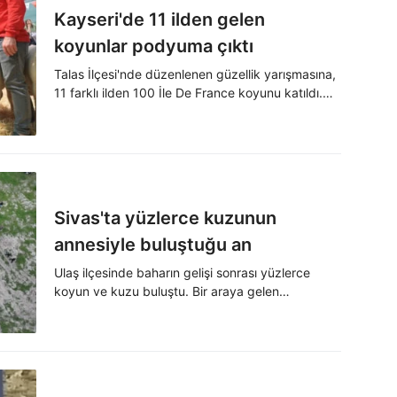
Kayseri'de 11 ilden gelen
koyunlar podyuma çıktı
Talas İlçesi'nde düzenlenen güzellik yarışmasına,
11 farklı ilden 100 İle De France koyunu katıldı.
Festival havasında geçen etkinlikte en güzel
koyun seçildi.
Sivas'ta yüzlerce kuzunun
annesiyle buluştuğu an
Ulaş ilçesinde baharın gelişi sonrası yüzlerce
koyun ve kuzu buluştu. Bir araya gelen
hayvanların buluşması havadan görüntülendi.