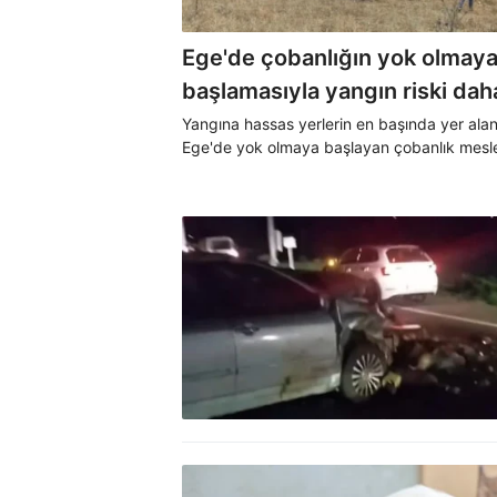
Ege'de çobanlığın yok olmay
başlamasıyla yangın riski dah
artıyor
Yangına hassas yerlerin en başında yer ala
Ege'de yok olmaya başlayan çobanlık mesl
koyun sürülerinin, keçi sürülerinin arazide
otlamaması orman yangınların artmasına s
oluyor.