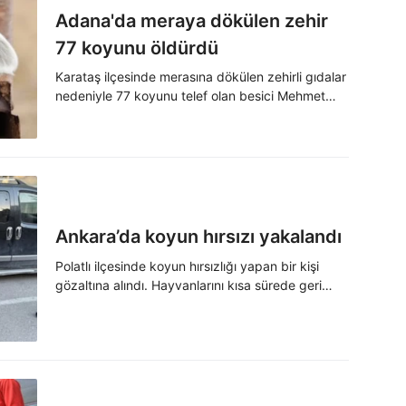
Adana'da meraya dökülen zehir
77 koyunu öldürdü
Karataş ilçesinde merasına dökülen zehirli gıdalar
nedeniyle 77 koyunu telef olan besici Mehmet
Çiğner, "Bunu yapan insan olamaz. Bu aklı selim
bir insanın yapacağı bir şey değil. Bu bir katliam"
dedi.
Ankara’da koyun hırsızı yakalandı
Polatlı ilçesinde koyun hırsızlığı yapan bir kişi
gözaltına alındı. Hayvanlarını kısa sürede geri
alan Evren Orhan, jandarma ekiplerine teşekkür
etti.