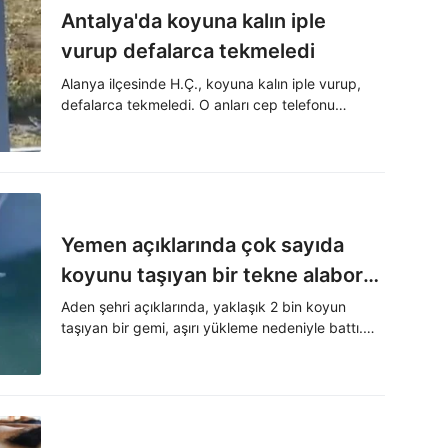
Antalya'da koyuna kalın iple
vurup defalarca tekmeledi
Alanya ilçesinde H.Ç., koyuna kalın iple vurup,
defalarca tekmeledi. O anları cep telefonu
kamerasıyla kaydedilen H.Ç., gözaltına alındıktan
sonra tutuklandı.
Yemen açıklarında çok sayıda
koyunu taşıyan bir tekne alabora
oldu
Aden şehri açıklarında, yaklaşık 2 bin koyun
taşıyan bir gemi, aşırı yükleme nedeniyle battı.
Yemenli balıkçılar, alabora olan gemiden düşen
binlerce koyunu sandallarla topladı.