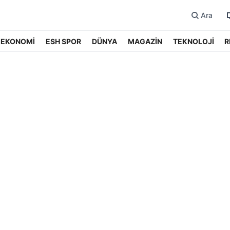
Ara
EKONOMİ
ESH SPOR
DÜNYA
MAGAZİN
TEKNOLOJİ
R