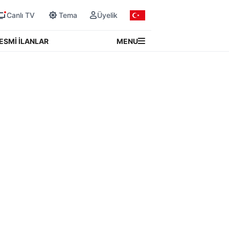
Canlı TV
Tema
Üyelik
MENU
ESMİ İLANLAR