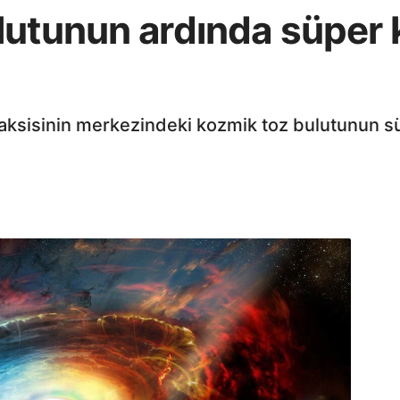
utunun ardında süper k
laksisinin merkezindeki kozmik toz bulutunun süp