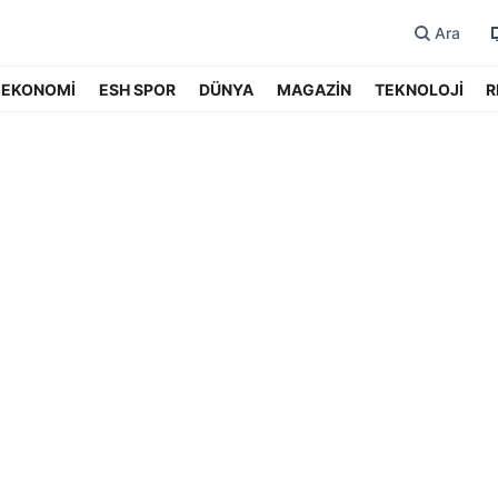
Ara
EKONOMİ
ESH SPOR
DÜNYA
MAGAZİN
TEKNOLOJİ
R