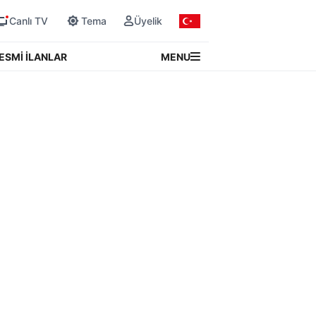
Canlı TV
Tema
Üyelik
MENU
ESMİ İLANLAR