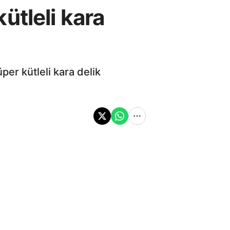
ütleli kara
er kütleli kara delik