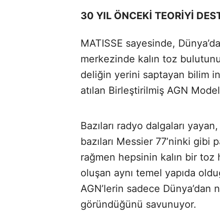
30 YIL ÖNCEKİ TEORİYİ DE
MATISSE sayesinde, Dünya’da
merkezinde kalın toz bulutunun
deliğin yerini saptayan bilim i
atılan Birleştirilmiş AGN Mode
Bazıları radyo dalgaları yayan,
bazıları Messier 77’ninki gibi 
rağmen hepsinin kalın bir toz h
oluşan aynı temel yapıda olduğ
AGN’lerin sadece Dünya’dan nası
göründüğünü savunuyor.