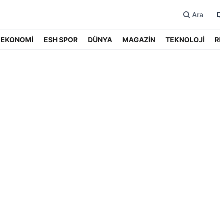
Ara
EKONOMİ
ESH SPOR
DÜNYA
MAGAZİN
TEKNOLOJİ
R