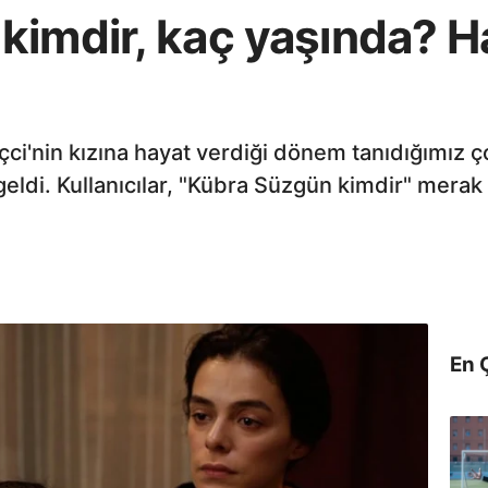
imdir, kaç yaşında? Ha
nçci'nin kızına hayat verdiği dönem tanıdığımız
di. Kullanıcılar, "Kübra Süzgün kimdir" merak 
En 