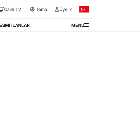
Canlı TV
Tema
Üyelik
MENU
ESMİ İLANLAR