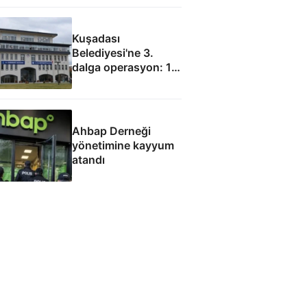
Kuşadası
Belediyesi'ne 3.
dalga operasyon: 15
gözaltı
Ahbap Derneği
yönetimine kayyum
atandı