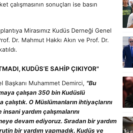
ket çalışmasının sonuçları ise basın
toplantıya Mirasımız Kudüs Derneği Genel
of. Dr. Mahmut Hakkı Akın ve Prof. Dr.
atıldı.
TMADI, KUDÜS’E SAHİP ÇIKIYOR"
el Başkanı Muhammet Demirci,
"Bu
kmaya çalışan 350 bin Kudüslü
çalıştık. O Müslümanların ihtiyaçlarını
e insani yardım çalışmalarını
rmeye devam ediyoruz. Sıradan bir yardım
rutin bir yardım yapmadık. Kudüs ve