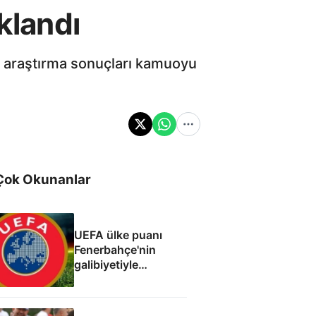
klandı
’ araştırma sonuçları kamuoyu
Çok Okunanlar
UEFA ülke puanı
Fenerbahçe'nin
galibiyetiyle
güncellendi