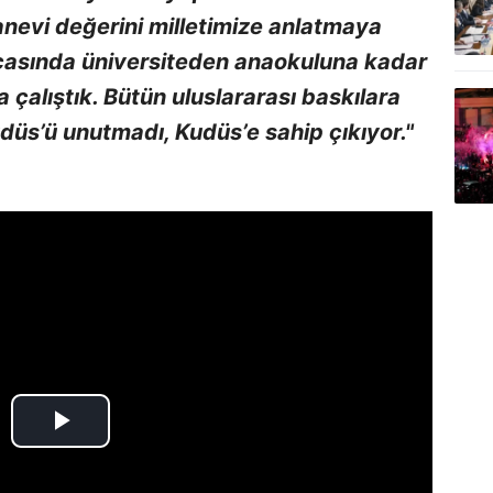
anevi değerini milletimize anlatmaya
rçasında üniversiteden anaokuluna kadar
çalıştık. Bütün uluslararası baskılara
udüs’ü unutmadı, Kudüs’e sahip çıkıyor."