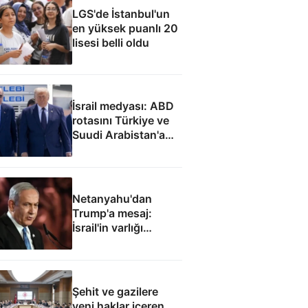
LGS'de İstanbul'un
en yüksek puanlı 20
lisesi belli oldu
İsrail medyası: ABD
rotasını Türkiye ve
Suudi Arabistan'a
çevirdi
Netanyahu'dan
Trump'a mesaj:
İsrail'in varlığı
müzakere konusu
olamaz
Şehit ve gazilere
yeni haklar içeren