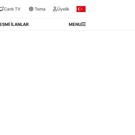
Canlı TV
Tema
Üyelik
MENU
ESMİ İLANLAR