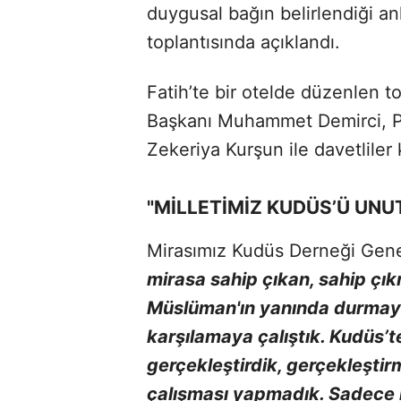
duygusal bağın belirlendiği an
toplantısında açıklandı.
Fatih’te bir otelde düzenlen 
Başkanı Muhammet Demirci, Pr
Zekeriya Kurşun ile davetliler k
"MİLLETİMİZ KUDÜS’Ü UNU
Mirasımız Kudüs Derneği Gen
mirasa sahip çıkan, sahip çı
Müslüman'ın yanında durmaya 
karşılamaya çalıştık. Kudüs’t
gerçekleştirdik, gerçekleşti
çalışması yapmadık. Sadece 