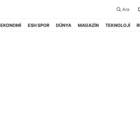
Ara
EKONOMİ
ESH SPOR
DÜNYA
MAGAZİN
TEKNOLOJİ
R