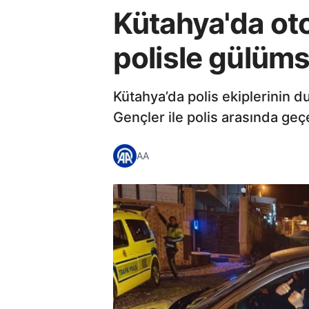
Kütahya'da oto
polisle gülüm
Kütahya’da polis ekiplerinin d
Gençler ile polis arasında ge
AA