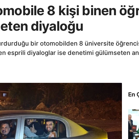
mobile 8 kişi binen öğr
seten diyaloğu
urdurduğu bir otomobilden 8 üniversite öğrencis
çen esprili diyaloglar ise denetimi gülümseten a
En 