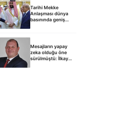
Tarihi Mekke
Anlaşması dünya
basınında geniş
yankı uyandırdı
Mesajların yapay
zeka olduğu öne
sürülmüştü: İlkay
Çiçek'le ilgili yeni
tespitler dosyada