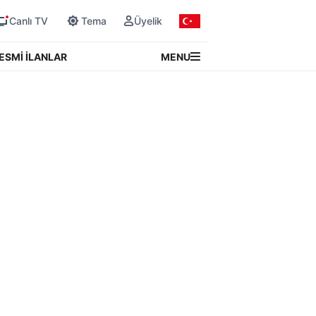
Canlı TV
Tema
Üyelik
MENU
ESMİ İLANLAR