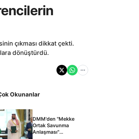
encilerin
inin çıkması dikkat çekti.
nlara dönüştürdü.
Çok Okunanlar
DMM'den "Mekke
Ortak Savunma
Anlaşması"
iddialarına yalanlama