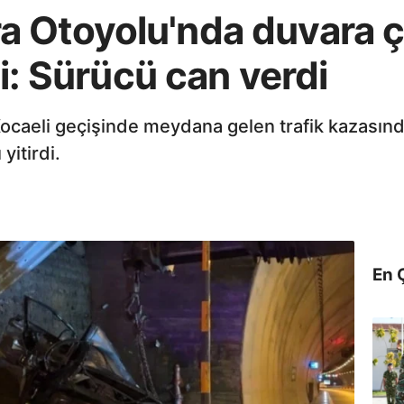
 Otoyolu'nda duvara ç
di: Sürücü can verdi
caeli geçişinde meydana gelen trafik kazasında
yitirdi.
En 