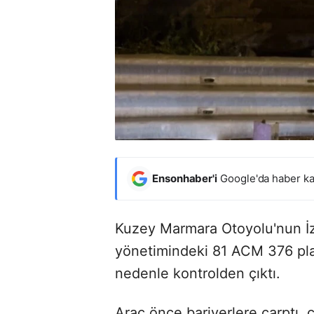
Ensonhaber'i
Google'da haber ka
Kuzey Marmara Otoyolu'nun İz
yönetimindeki 81 ACM 376 pla
nedenle kontrolden çıktı.
Araç önce bariyerlere çarptı, 