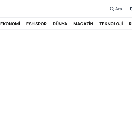
Ara
EKONOMİ
ESH SPOR
DÜNYA
MAGAZİN
TEKNOLOJİ
R