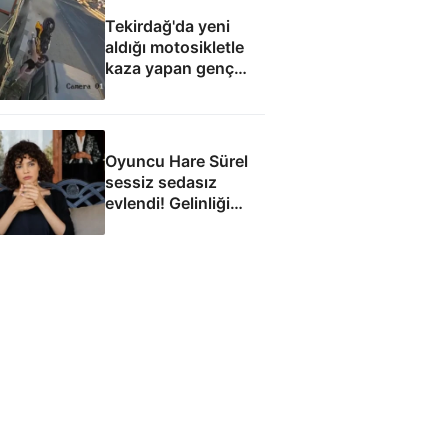
Tekirdağ'da yeni
aldığı motosikletle
kaza yapan genç
can verdi
Oyuncu Hare Sürel
sessiz sedasız
evlendi! Gelinliği
yorum aldı