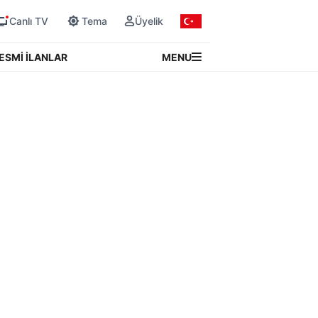
Canlı TV
Tema
Üyelik
MENU
ESMİ İLANLAR