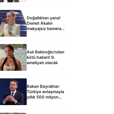
Doğallıktan yana!
Demet Akalın
makyajsız kamera
karşısına geçti
Aslı Bekiroğlu'ndan
kötü haberi! 9.
ameliyatı olacak
Bakan Bayraktar:
Türkiye anlaşmayla
yıllık 500 milyon
dolar taşıma geliri
elde edecek