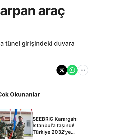
arpan araç
 tünel girişindeki duvara
Çok Okunanlar
SEEBRIG Karargahı
İstanbul'a taşındı!
Türkiye 2032'ye
kadar ev sahibi