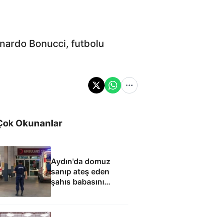
enardo Bonucci, futbolu
Çok Okunanlar
Aydın'da domuz
sanıp ateş eden
şahıs babasını
öldürdü