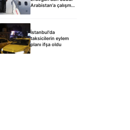
Arabistan'a çalışma
ziyareti
İstanbul'da
taksicilerin eylem
planı ifşa oldu