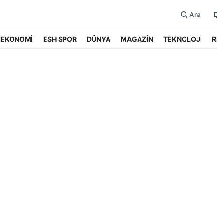
Ara
EKONOMİ
ESH SPOR
DÜNYA
MAGAZİN
TEKNOLOJİ
R