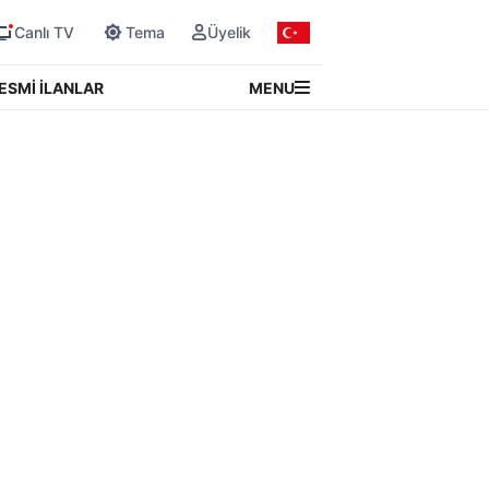
Canlı TV
Tema
Üyelik
MENU
ESMİ İLANLAR