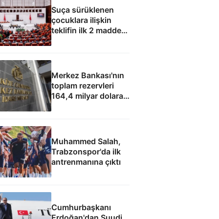
Suça sürüklenen
çocuklara ilişkin
teklifin ilk 2 maddesi
kabul edildi
Merkez Bankası'nın
toplam rezervleri
164,4 milyar dolara
yükseldi
Muhammed Salah,
Trabzonspor'da ilk
antrenmanına çıktı
Cumhurbaşkanı
Erdoğan'dan Suudi