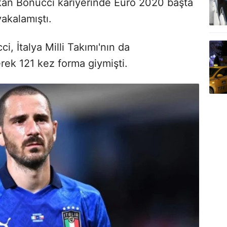
kan Bonucci kariyerinde Euro 2020 başta
akalamıştı.
, İtalya Milli Takımı'nın da
erek 121 kez forma giymişti.