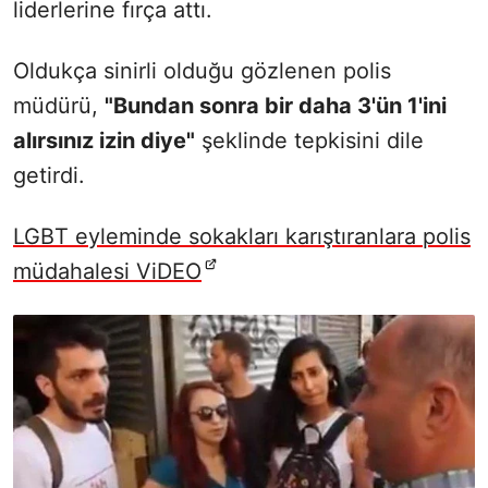
liderlerine fırça attı.
Oldukça sinirli olduğu gözlenen polis
müdürü,
"Bundan sonra bir daha 3'ün 1'ini
alırsınız izin diye"
şeklinde tepkisini dile
getirdi.
LGBT eyleminde sokakları karıştıranlara polis
müdahalesi ViDEO