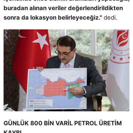
buradan alınan veriler değerlendirildikten
sonra da lokasyon belirleyeceğiz."
dedi.
GÜNLÜK 800 BİN VARİL PETROL ÜRETİM
KAYBI