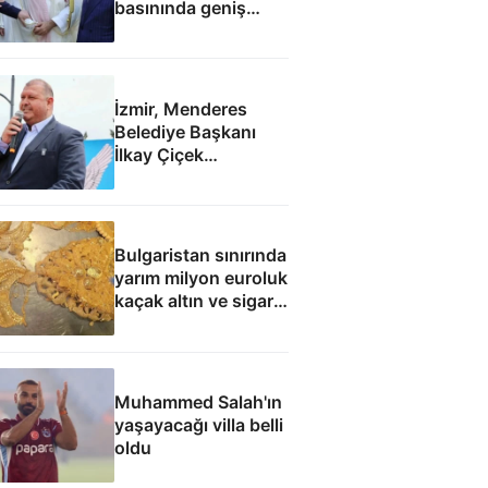
basınında geniş
yankı uyandırdı
İzmir, Menderes
Belediye Başkanı
İlkay Çiçek
tutuklandı
Bulgaristan sınırında
yarım milyon euroluk
kaçak altın ve sigara
yakalandı
Muhammed Salah'ın
yaşayacağı villa belli
oldu