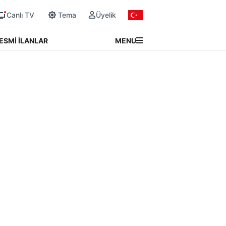
Canlı TV
Tema
Üyelik
MENU
ESMİ İLANLAR