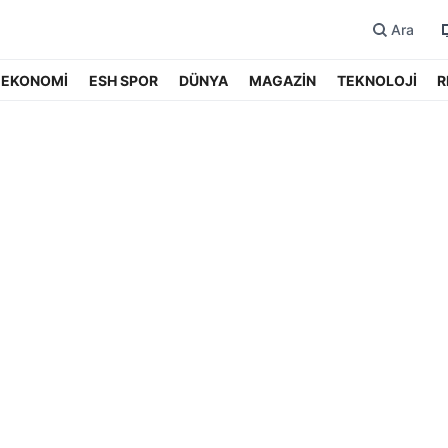
Ara
EKONOMİ
ESH SPOR
DÜNYA
MAGAZİN
TEKNOLOJİ
R