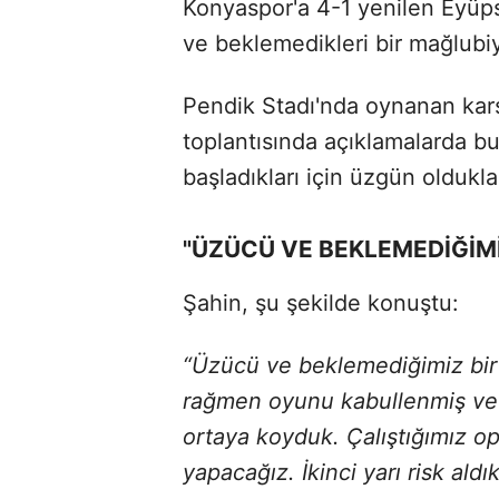
Konyaspor'a 4-1 yenilen Eyüps
ve beklemedikleri bir mağlubiy
Pendik Stadı'nda oynanan kar
toplantısında açıklamalarda b
başladıkları için üzgün olduklar
"ÜZÜCÜ VE BEKLEMEDİĞİMİ
Şahin, şu şekilde konuştu:
“Üzücü ve beklemediğimiz bir
rağmen oyunu kabullenmiş ve 
ortaya koyduk. Çalıştığımız op
yapacağız. İkinci yarı risk ald