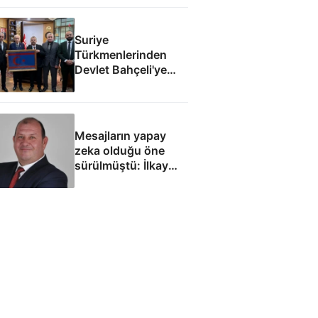
Suriye
Türkmenlerinden
Devlet Bahçeli'ye
ziyaret: Suriye
ordusunda yeniden
yapılanma gündemi
Mesajların yapay
zeka olduğu öne
sürülmüştü: İlkay
Çiçek'le ilgili yeni
tespitler dosyada