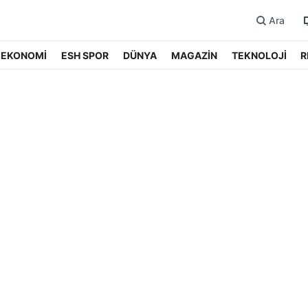
Ara
EKONOMİ
ESH SPOR
DÜNYA
MAGAZİN
TEKNOLOJİ
R