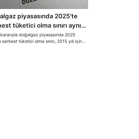
algaz piyasasında 2025'te
est tüketici olma sınırı aynı
ı
kararıyla doğalgaz piyasasında 2025
a serbest tüketici olma sınırı, 2015 yılı için
t edilen 75,000 metreküp olarak
anmaya devam edilecek. Ayrıca BDDK
ndan lisans bedelleri ile katılma payı
rını ve şarj ağı işletmeci lisans alma bedeli
n belirledi.