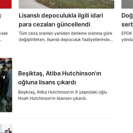
ç
Lisanslı depoculukla ilgili idari
Doğ
para cezaları güncellendi
serb
kald
üksek
Tüm ceza oranları yeniden derleme oranına göre
EPDK 
değiştirilirken, lisanslı depoculuk faaliyetlerinde
yılınd
nasıl
gelecek yıl uygulanacak idari para cezaları 70
tespi
25
bin 920 lira ile 1 milyon 439 bin 300 lira arasında
uygul
olacak.
tarafı
oranla
yenide
Beşiktaş, Atiba Hutchinson'ın
oğluna lisans çıkardı
Beşiktaş, Atiba Hutchinson'ın 9 yaşındaki oğlu
Noah Hutchinson'ın lisansını çıkardı.