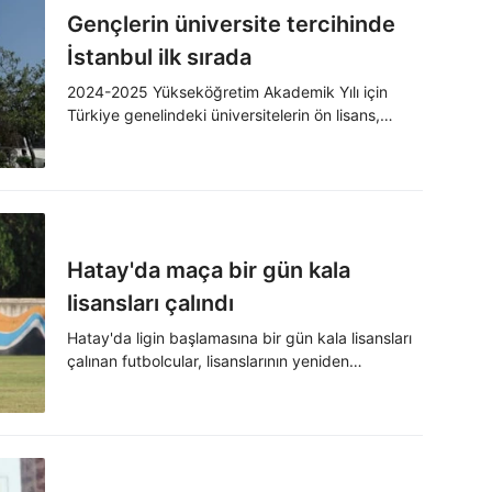
Gençlerin üniversite tercihinde
İstanbul ilk sırada
2024-2025 Yükseköğretim Akademik Yılı için
Türkiye genelindeki üniversitelerin ön lisans,
lisans, yüksek lisans ve doktora programlarına
kaydolan 1 milyon 742 bin 537 öğrenciden 394
bin 351'inin İstanbul'da eğitim gördüğü belirlendi.
Hatay'da maça bir gün kala
lisansları çalındı
Hatay'da ligin başlamasına bir gün kala lisansları
çalınan futbolcular, lisanslarının yeniden
çıkarılmasıyla maça çıkmayı başardı.
Futbolcularının lisansları çalınan Mesaspor,
müsabakayı 1-0 kaybetti.