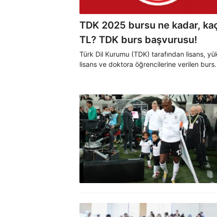
TDK 2025 bursu ne kadar, ka
TL? TDK burs başvurusu!
Türk Dil Kurumu (TDK) tarafından lisans, y
lisans ve doktora öğrencilerine verilen burs
miktarları artırıldı. Peki; TDK bursu nedir ve 
alınır? TDK bursu ne kadar, kaç TL? İşte 20
burs miktarları...