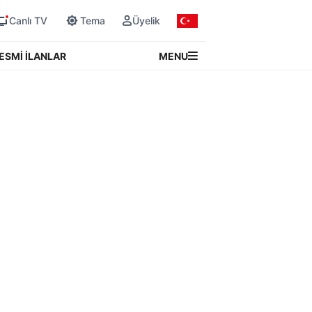
Canlı TV
Tema
Üyelik
MENU
ESMİ İLANLAR