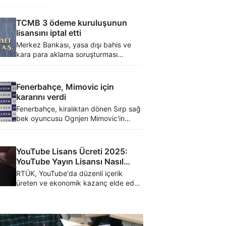
TCMB 3 ödeme kuruluşunun
lisansını iptal etti
Merkez Bankası, yasa dışı bahis ve
kara para aklama soruşturması
kapsamında daha önce Tasarruf
Mevduatı Sigorta Fonu’na devredilen
İninal, PayFix ve Aypara’nın faaliyet
Fenerbahçe, Mimovic için
izinlerini iptal etti.
kararını verdi
Fenerbahçe, kiralıktan dönen Sırp sağ
bek oyuncusu Ognjen Mimovic'in
lisansını çıkarttı.
YouTube Lisans Ücreti 2025:
YouTube Yayın Lisansı Nasıl
Alınır, Kaç TL?
RTÜK, YouTube'da düzenli içerik
üreten ve ekonomik kazanç elde eden
yayıncıların Türkiye'de yasal olarak
faaliyet göstermesini sağlamak
amacıyla bir lisans sağlıyor. Peki;
YouTube lisansı nasıl alınır, ücreti ne