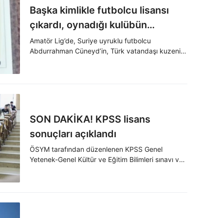
Başka kimlikle futbolcu lisansı
çıkardı, oynadığı kulübün
şampiyonluğu alındı
Amatör Lig’de, Suriye uyruklu futbolcu
Abdurrahman Cüneyd’in, Türk vatandaşı kuzeni
Hüseyin Leyla'nın kimliğiyle çıkardığı lisansla
oynadığı Karkamış Barak Spor, şampiyon oldu.
İtiraz sonucu şampiyonluk takımın elinden alındı.
SON DAKİKA! KPSS lisans
sonuçları açıklandı
ÖSYM tarafından düzenlenen KPSS Genel
Yetenek-Genel Kültür ve Eğitim Bilimleri sınavı ve
KPSS lisans oturumu sınav sonuçlarına
"www.osym.gov.tr" internet adresinden
ulaşılabiliyor.