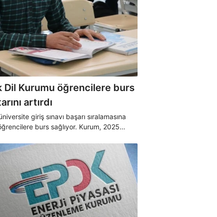
kadar? İşte 2025 fiyatı...
k Dil Kurumu öğrencilere burs
arını artırdı
niversite giriş sınavı başarı sıralamasına
öğrencilere burs sağlıyor. Kurum, 2025
da ödenecek lisans, yüksek lisans ve doktora
miktarını yükseltti.