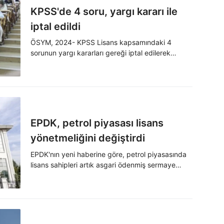
KPSS'de 4 soru, yargı kararı ile
iptal edildi
ÖSYM, 2024- KPSS Lisans kapsamındaki 4
sorunun yargı kararları gereği iptal edilerek
yeniden değerlendirmesinin yapıldığını duyurdu.
EPDK, petrol piyasası lisans
yönetmeliğini değiştirdi
EPDK'nın yeni haberine göre, petrol piyasasında
lisans sahipleri artık asgari ödenmiş sermaye
miktarını sağlamak ve korumakla yükümlü
tutuluyor.