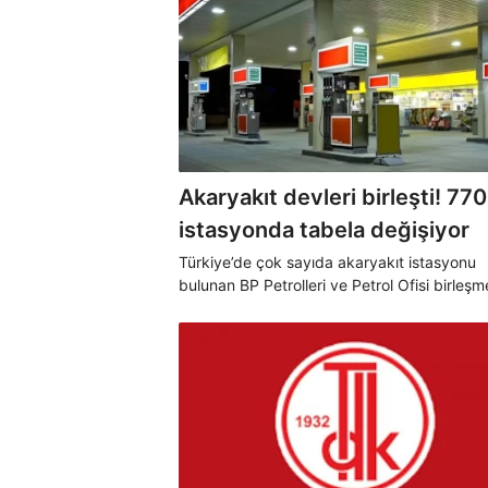
Akaryakıt devleri birleşti! 770
istasyonda tabela değişiyor
Türkiye’de çok sayıda akaryakıt istasyonu
bulunan BP Petrolleri ve Petrol Ofisi birleşm
tamamlandı. 28 Şubat itibariyle tamamıyla 
çatı olarak hizmet verecek akaryakıt devler
gündemin odağı haline geldi.