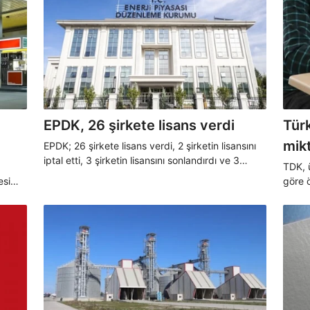
EPDK, 26 şirkete lisans verdi
Tür
mikt
EPDK; 26 şirkete lisans verdi, 2 şirketin lisansını
iptal etti, 3 şirketin lisansını sonlandırdı ve 3
TDK, ü
şirketin lisans süresini uzattı.
esi
göre 
tek
yılın
i
bursu 