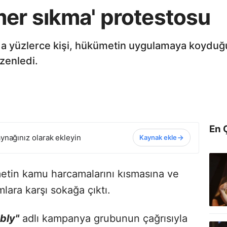
mer sıkma' protestosu
a’da yüzlerce kişi, hükümetin uygulamaya koydu
üzenledi.
En 
ynağınız olarak ekleyin
Kaynak ekle
metin kamu harcamalarını kısmasına ve
lara karşı sokağa çıktı.
bly"
adlı kampanya grubunun çağrısıyla