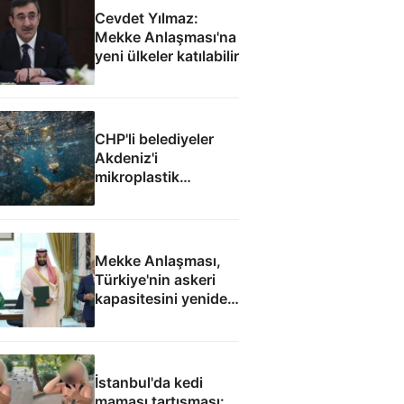
Cevdet Yılmaz:
Mekke Anlaşması'na
yeni ülkeler katılabilir
CHP'li belediyeler
Akdeniz'i
mikroplastik
felaketine teslim etti
Mekke Anlaşması,
Türkiye'nin askeri
kapasitesini yeniden
uluslararası
kamuoyunun
gündemine getirdi
İstanbul'da kedi
maması tartışması: