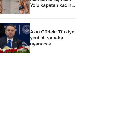
Yolu kapatan kadın
gözaltında
Akın Gürlek: Türkiye
yeni bir sabaha
uyanacak