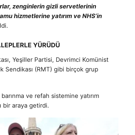
lar, zenginlerin gizli servetlerinin
 kamu hizmetlerine yatırım ve NHS’in
ldi.
ALEPLERLE YÜRÜDÜ
sı, Yeşiller Partisi, Devrimci Komünist
lik Sendikası (RMT) gibi birçok grup
rı, barınma ve refah sistemine yatırım
 bir araya getirdi.