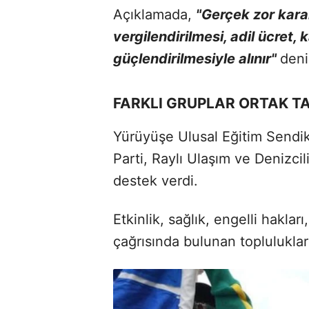
Açıklamada,
"Gerçek zor karar
vergilendirilmesi, adil ücret,
güçlendirilmesiyle alınır"
deni
FARKLI GRUPLAR ORTAK T
Yürüyüşe Ulusal Eğitim Sendika
Parti, Raylı Ulaşım ve Denizci
destek verdi.
Etkinlik, sağlık, engelli hakla
çağrısında bulunan toplulukları