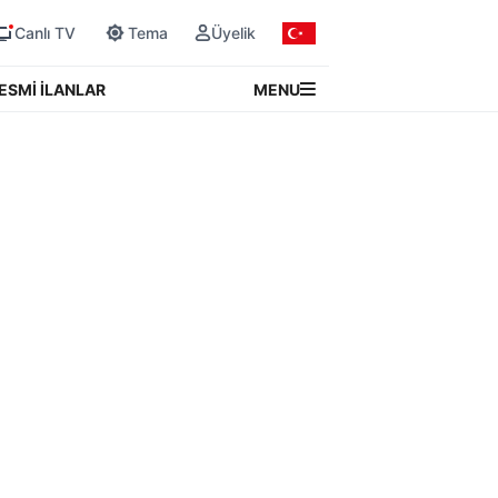
Canlı TV
Tema
Üyelik
MENU
ESMİ İLANLAR