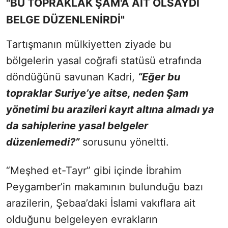
"BU TOPRAKLAK ŞAM'A AİT OLSAYDI
BELGE DÜZENLENİRDİ"
Tartışmanın mülkiyetten ziyade bu
bölgelerin yasal coğrafi statüsü etrafında
döndüğünü savunan Kadri,
“Eğer bu
topraklar Suriye’ye aitse, neden Şam
yönetimi bu arazileri kayıt altına almadı ya
da sahiplerine yasal belgeler
düzenlemedi?”
sorusunu yöneltti.
“Meşhed et-Tayr” gibi içinde İbrahim
Peygamber’in makamının bulunduğu bazı
arazilerin, Şebaa’daki İslami vakıflara ait
olduğunu belgeleyen evrakların