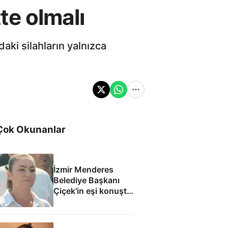
te olmalı
aki silahların yalnızca
Çok Okunanlar
İzmir Menderes
Belediye Başkanı
Çiçek'in eşi konuştu:
Mesajlara
inanmıyorum