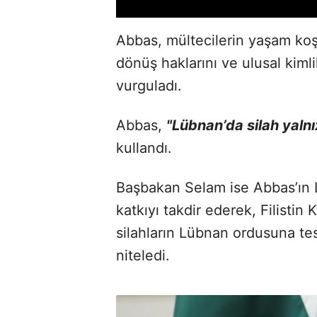
Abbas, mültecilerin yaşam koşul
dönüş haklarını ve ulusal kiml
vurguladı.
Abbas,
"Lübnan’da silah yalnı
kullandı.
Başbakan Selam ise Abbas’ın Lü
katkıyı takdir ederek, Filistin
silahların Lübnan ordusuna tes
niteledi.