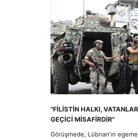
"FİLİSTİN HALKI, VATANL
GEÇİCİ MİSAFİRDİR"
Görüşmede, Lübnan’ın egemenl