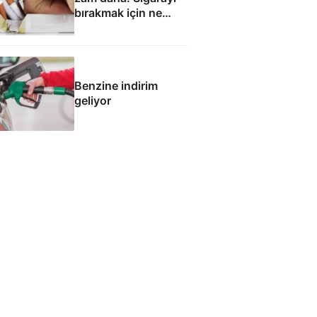
bırakmak için ne
yapmalı?
Benzine indirim
geliyor