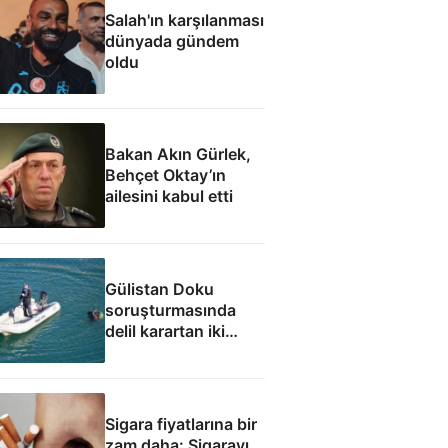
Salah'ın karşılanması
dünyada gündem
oldu
Bakan Akın Gürlek,
Behçet Oktay’ın
ailesini kabul etti
Gülistan Doku
soruşturmasında
delil karartan iki
dalgıç tutuklandı
Sigara fiyatlarına bir
zam daha: Sigarayı