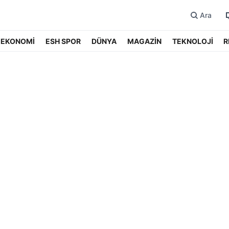
Ara
EKONOMİ
ESH SPOR
DÜNYA
MAGAZİN
TEKNOLOJİ
R