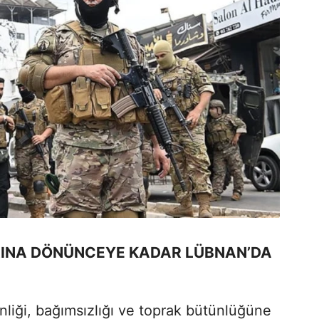
ARINA DÖNÜNCEYE KADAR LÜBNAN’DA
iği, bağımsızlığı ve toprak bütünlüğüne