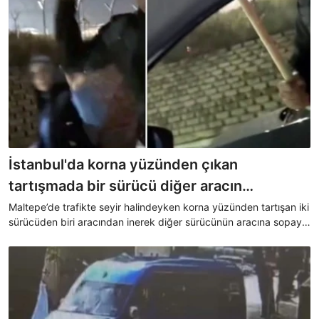
İstanbul'da korna yüzünden çıkan
tartışmada bir sürücü diğer aracın
camlarına sopayla saldırdı
Maltepe’de trafikte seyir halindeyken korna yüzünden tartışan iki
sürücüden biri aracından inerek diğer sürücünün aracına sopayla
zarar verdi.