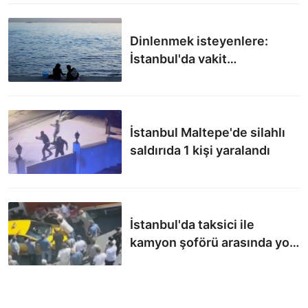
Dinlenmek isteyenlere:
İstanbul'da vakit
geçirebileceğiniz 3 sahil
İstanbul Maltepe'de silahlı
saldırıda 1 kişi yaralandı
İstanbul'da taksici ile
kamyon şoförü arasında yol
verme kavgası çıktı