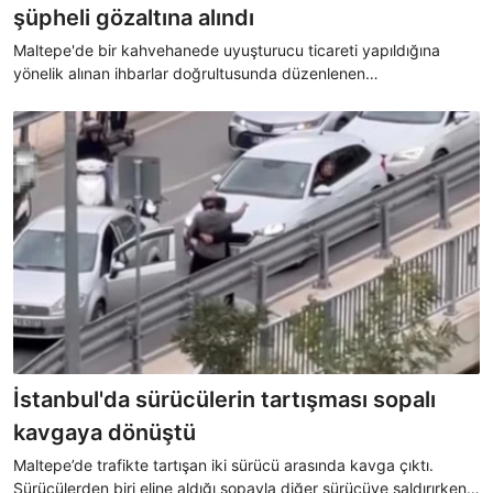
şüpheli gözaltına alındı
Maltepe'de bir kahvehanede uyuşturucu ticareti yapıldığına
yönelik alınan ihbarlar doğrultusunda düzenlenen
operasyonunda, 4 şüpheli gözaltına alındı. Gözaltındaki
şüpheliler, emniyetteki işlemlerinin tamamlanmasının ardından
adliyeye sevk edildi.
İstanbul'da sürücülerin tartışması sopalı
kavgaya dönüştü
Maltepe’de trafikte tartışan iki sürücü arasında kavga çıktı.
Sürücülerden biri eline aldığı sopayla diğer sürücüye saldırırken o