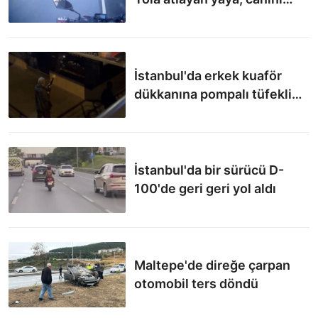
hiçe saydı
İstanbul'da erkek kuaför
dükkanına pompalı tüfekli
saldırı düzenlendi
İstanbul'da bir sürücü D-
100'de geri geri yol aldı
Maltepe'de direğe çarpan
otomobil ters döndü