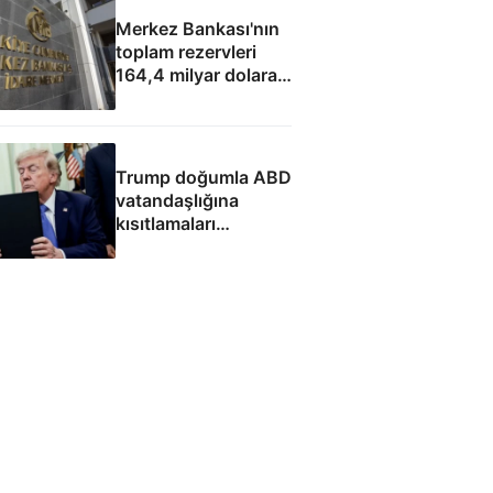
Merkez Bankası'nın
toplam rezervleri
164,4 milyar dolara
yükseldi
Trump doğumla ABD
vatandaşlığına
kısıtlamaları
genişleten
kararnameleri
imzaladı