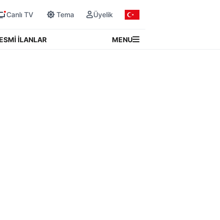
Canlı TV
Tema
Üyelik
MENU
ESMİ İLANLAR