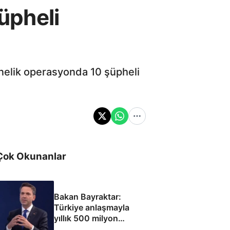
üpheli
önelik operasyonda 10 şüpheli
Çok Okunanlar
Bakan Bayraktar:
Türkiye anlaşmayla
yıllık 500 milyon
dolar taşıma geliri