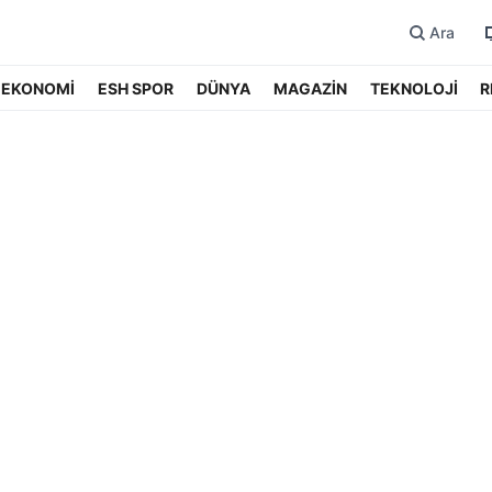
Ara
EKONOMİ
ESH SPOR
DÜNYA
MAGAZİN
TEKNOLOJİ
R