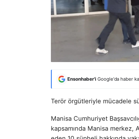
Ensonhaber'i
Google'da haber ka
Terör örgütleriyle mücadele sü
Manisa Cumhuriyet Başsavcılı
kapsamında Manisa merkez, Ak
eden 10 şüpheli hakkında yaka