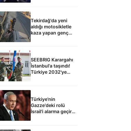
elde edecek
Tekirdağ'da yeni
aldığı motosikletle
kaza yapan genç
can verdi
SEEBRIG Karargahı
İstanbul'a taşındı!
Türkiye 2032'ye
kadar ev sahibi
Türkiye'nin
Gazze'deki rolü
İsrail'i alarma geçirdi:
Netanyahu'dan ABD
hamlesi