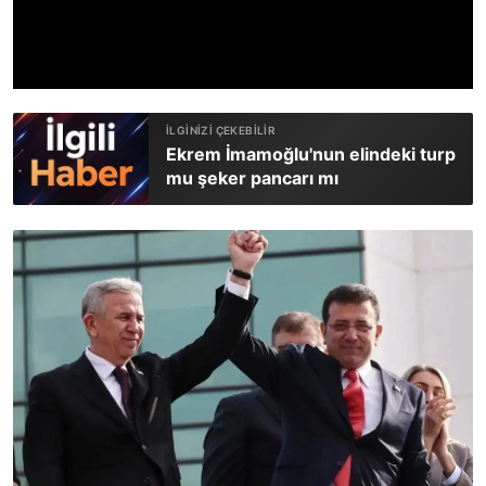
Ekrem İmamoğlu'nun elindeki turp
mu şeker pancarı mı