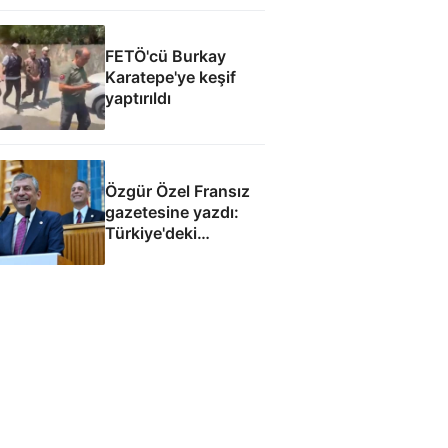
tespitler dosyada
FETÖ'cü Burkay
Karatepe'ye keşif
yaptırıldı
Özgür Özel Fransız
gazetesine yazdı:
Türkiye'deki
demokrasi
Avrupa'nın
geleceğini etkiler