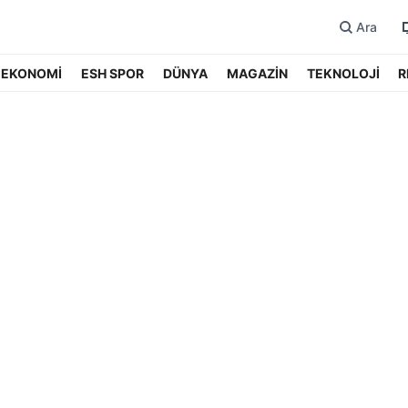
Ara
EKONOMİ
ESH SPOR
DÜNYA
MAGAZİN
TEKNOLOJİ
R