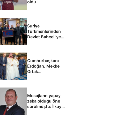
oldu
Suriye
Türkmenlerinden
Devlet Bahçeli'ye
ziyaret: Suriye
ordusunda yeniden
yapılanma gündemi
Cumhurbaşkanı
Erdoğan, Mekke
Ortak
Anlaşması'ndan
sonra cuma namazı
kıldı
Mesajların yapay
zeka olduğu öne
sürülmüştü: İlkay
Çiçek'le ilgili yeni