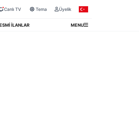
Canlı TV
Tema
Üyelik
MENU
ESMİ İLANLAR