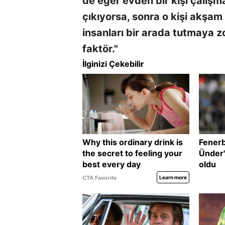
de eğer evden bir kişi çalışm
çıkıyorsa, sonra o kişi akşam
insanları bir arada tutmaya zo
faktör."