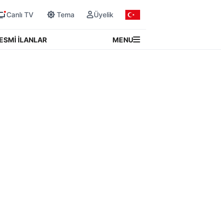
Canlı TV
Tema
Üyelik
MENU
ESMİ İLANLAR