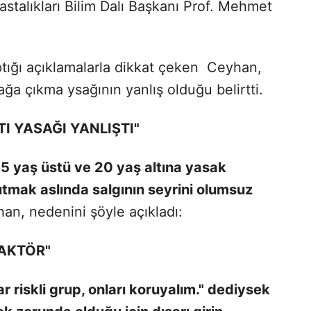
stalıkları Bilim Dalı Başkanı Prof. Mehmet
yaptığı açıklamalarla dikkat çeken Ceyhan,
ağa çıkma ysağının yanlış olduğu belirtti.
TI YASAĞI YANLIŞTI"
65 yaş üstü ve 20 yaş altına yasak
utmak aslında salgının seyrini olumsuz
an, nedenini şöyle açıkladı:
FAKTÖR"
r riskli grup, onları koruyalım." dediysek