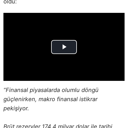
oldu:
“Finansal piyasalarda olumlu döngü
güçlenirken, makro finansal istikrar
pekişiyor.
Brüt rezervler 174,4 milyar dolar ile tarihi