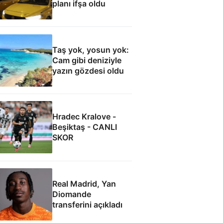
planı ifşa oldu
Taş yok, yosun yok:
Cam gibi deniziyle
yazın gözdesi oldu
Hradec Kralove -
Beşiktaş - CANLI
SKOR
Real Madrid, Yan
Diomande
transferini açıkladı