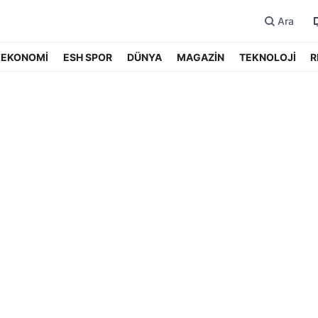
Ara
EKONOMİ
ESH SPOR
DÜNYA
MAGAZİN
TEKNOLOJİ
R