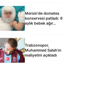
Mersin'de domates
konservesi patladı: 9
aylık bebek ağır
yaralandı
Trabzonspor,
Muhammed Salah'ın
maliyetini açıkladı