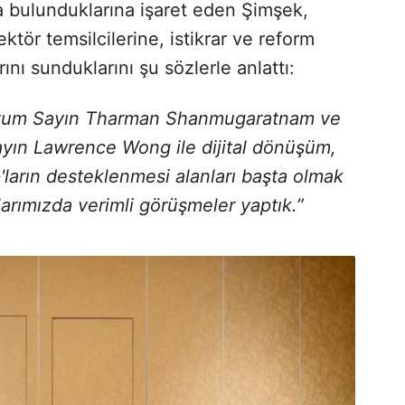
a bulunduklarına işaret eden Şimşek,
ektör temsilcilerine, istikrar ve reform
nı sunduklarını şu sözlerle anlattı:
ostum Sayın Tharman Shanmugaratnam ve
yın Lawrence Wong ile dijital dönüşüm,
p'ların desteklenmesi alanları başta olmak
nlarımızda verimli görüşmeler yaptık.”