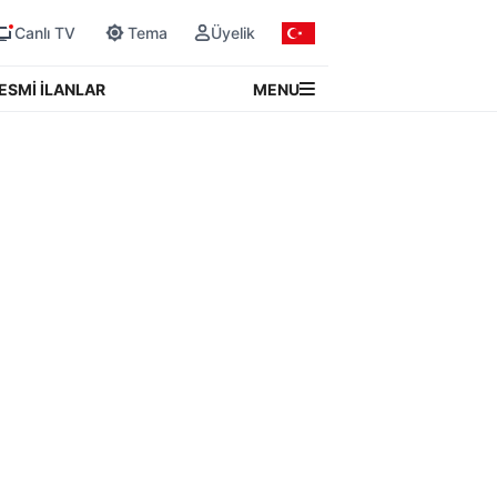
Canlı TV
Tema
Üyelik
MENU
ESMİ İLANLAR