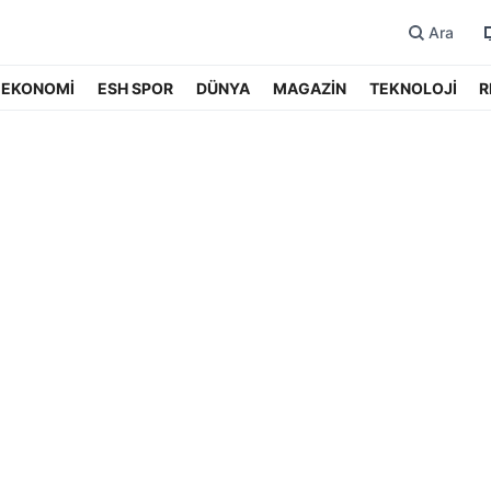
Ara
EKONOMİ
ESH SPOR
DÜNYA
MAGAZİN
TEKNOLOJİ
R