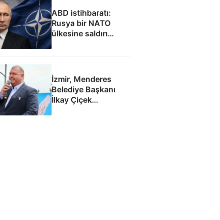
ABD istihbaratı:
Rusya bir NATO
ülkesine saldırı
düzenleyebilir
İzmir, Menderes
Belediye Başkanı
İlkay Çiçek
tutuklandı