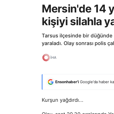
Mersin'de 14 y
kişiyi silahla y
Tarsus ilçesinde bir düğünde ç
yaraladı. Olay sonrası polis ça
İHA
Ensonhaber'i
Google'da haber ka
Kurşun yağdırdı...