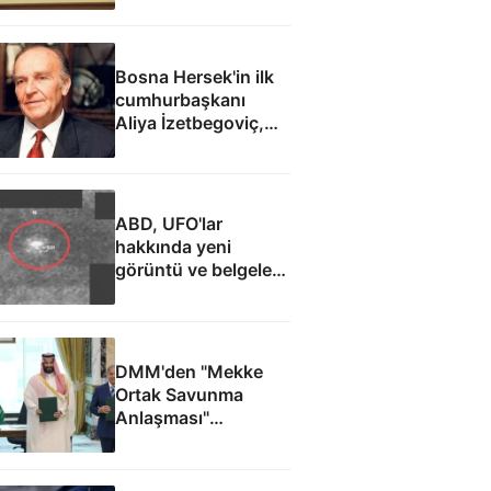
Bosna Hersek'in ilk
cumhurbaşkanı
Aliya İzetbegoviç,
doğumunun 101.
yılında anılıyor
ABD, UFO'lar
hakkında yeni
görüntü ve belgeler
yayımladı
DMM'den "Mekke
Ortak Savunma
Anlaşması"
iddialarına yalanlama