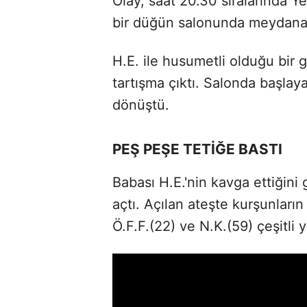
Olay, saat 20.30 sıralarında Y
bir düğün salonunda meydana 
H.E. ile husumetli olduğu bir
tartışma çıktı. Salonda başlaya
dönüştü.
PEŞ PEŞE TETİĞE BASTI
Babası H.E.'nin kavga ettiğini 
açtı. Açılan ateşte kurşunların
Ö.F.F.(22) ve N.K.(59) çeşitli 