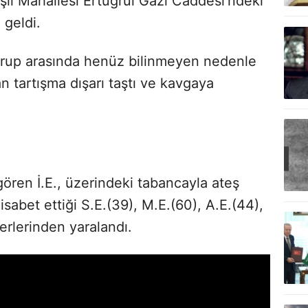
eşil Mahallesi Ertuğrul Gazi Caddesi’ndeki
geldi.
 grup arasında henüz bilinmeyen nedenle
n tartışma dışarı taştı ve kavgaya
gören İ.E., üzerindeki tabancayla ateş
 isabet ettiği S.E.(39), M.E.(60), A.E.(44),
yerlerinden yaralandı.