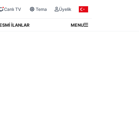
Canlı TV
Tema
Üyelik
MENU
ESMİ İLANLAR