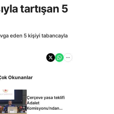
yla tartışan 5
avga eden 5 kişiyi tabancayla
Çok Okunanlar
Çerçeve yasa teklifi
Adalet
Komisyonu'ndan
geçti