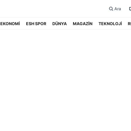
Ara
EKONOMİ
ESH SPOR
DÜNYA
MAGAZİN
TEKNOLOJİ
R