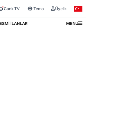
Canlı TV
Tema
Üyelik
MENU
ESMİ İLANLAR