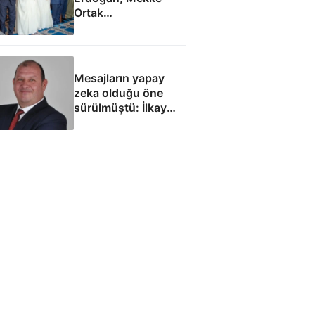
Ortak
Anlaşması'ndan
sonra cuma namazı
kıldı
Mesajların yapay
zeka olduğu öne
sürülmüştü: İlkay
Çiçek'le ilgili yeni
tespitler dosyada