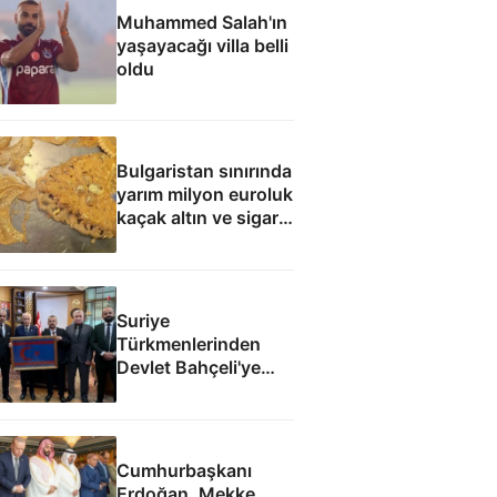
Muhammed Salah'ın
yaşayacağı villa belli
oldu
Bulgaristan sınırında
yarım milyon euroluk
kaçak altın ve sigara
yakalandı
Suriye
Türkmenlerinden
Devlet Bahçeli'ye
ziyaret: Suriye
ordusunda yeniden
yapılanma gündemi
Cumhurbaşkanı
Erdoğan, Mekke