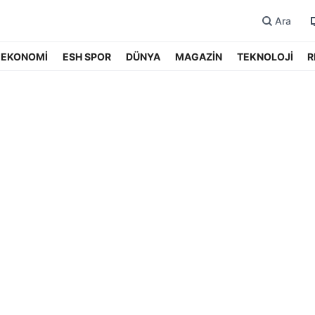
Ara
EKONOMİ
ESH SPOR
DÜNYA
MAGAZİN
TEKNOLOJİ
R