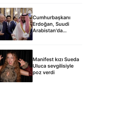
Cumhurbaşkanı
Erdoğan, Suudi
Arabistan'da
liderlerle ayaküstü
sohbet etti
Manifest kızı Sueda
Uluca sevgilisiyle
poz verdi