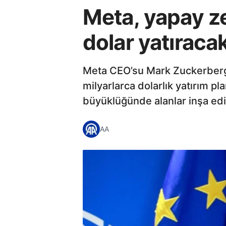
Meta, yapay ze
dolar yatıraca
Meta CEO’su Mark Zuckerberg,
milyarlarca dolarlık yatırım p
büyüklüğünde alanlar inşa edi
AA