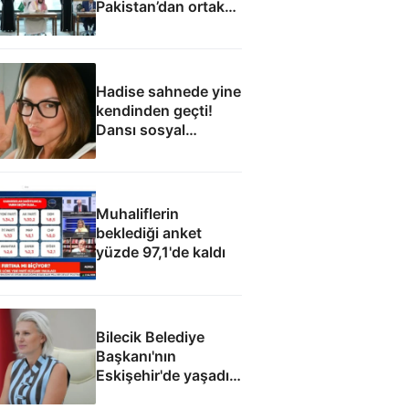
Pakistan’dan ortak
savunma
anlaşmasının tam
metni
Hadise sahnede yine
kendinden geçti!
Dansı sosyal
medyada gündem
oldu
Muhaliflerin
beklediği anket
yüzde 97,1'de kaldı
Bilecik Belediye
Başkanı'nın
Eskişehir'de yaşadığı
ortaya çıktı