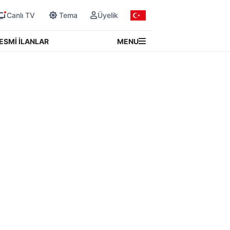
Canlı TV
Tema
Üyelik
MENU
ESMİ İLANLAR