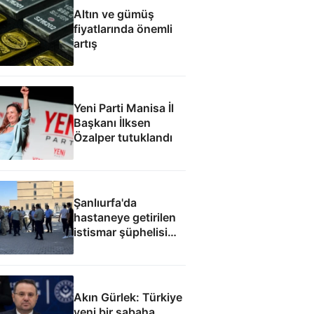
Altın ve gümüş
fiyatlarında önemli
artış
Yeni Parti Manisa İl
Başkanı İlksen
Özalper tutuklandı
Şanlıurfa'da
hastaneye getirilen
istismar şüphelisi
silahlı saldırıda
öldürüldü
Akın Gürlek: Türkiye
yeni bir sabaha