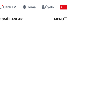
Canlı TV
Tema
Üyelik
MENU
ESMİ İLANLAR