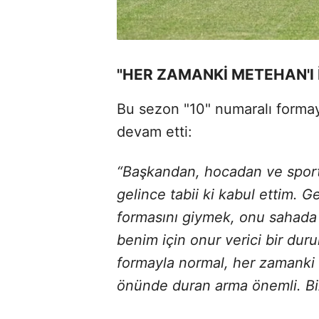
"HER ZAMANKİ METEHAN'I 
Bu sezon "10" numaralı formay
devam etti:
“Başkandan, hocadan ve sport
gelince tabii ki kabul ettim. Ge
formasını giymek, onu sahada 
benim için onur verici bir du
formayla normal, her zamanki 
önünde duran arma önemli. Biz