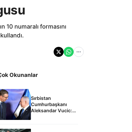
gusu
ın 10 numaralı formasını
kullandı.
Çok Okunanlar
Sırbistan
Cumhurbaşkanı
Aleksandar Vucic:
İsrail ile SİHA
fabrikası açacağız