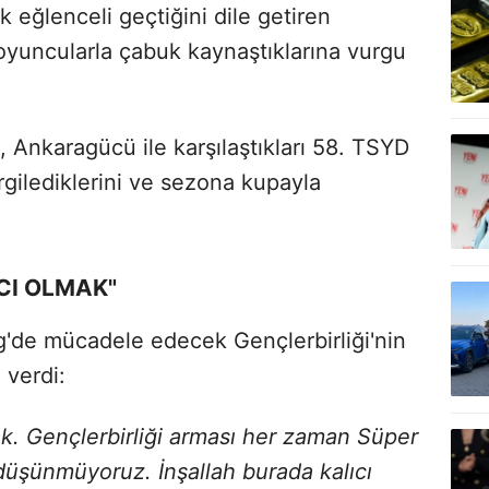
 eğlenceli geçtiğini dile getiren
oyuncularla çabuk kaynaştıklarına vurgu
Ankaragücü ile karşılaştıkları 58. TSYD
rgilediklerini ve sezona kupayla
ICI OLMAK"
g'de mücadele edecek Gençlerbirliği'nin
 verdi:
mak. Gençlerbirliği arması her zaman Süper
ç düşünmüyoruz. İnşallah burada kalıcı