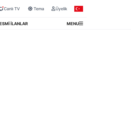
Canlı TV
Tema
Üyelik
MENU
ESMİ İLANLAR