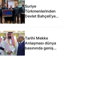
Suriye
Türkmenlerinden
Devlet Bahçeli'ye
ziyaret: Suriye
ordusunda yeniden
yapılanma gündemi
Tarihi Mekke
Anlaşması dünya
basınında geniş
yankı uyandırdı