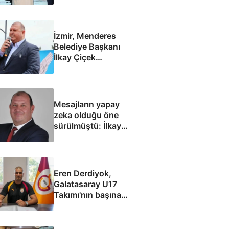
İzmir, Menderes
Belediye Başkanı
İlkay Çiçek
tutuklandı
Mesajların yapay
zeka olduğu öne
sürülmüştü: İlkay
Çiçek'le ilgili yeni
tespitler dosyada
Eren Derdiyok,
Galatasaray U17
Takımı'nın başına
geçti