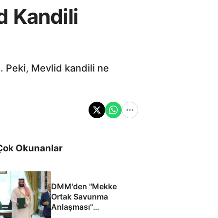
 Kandili
. Peki, Mevlid kandili ne
Çok Okunanlar
DMM'den "Mekke
Ortak Savunma
Anlaşması"
iddialarına yalanlama