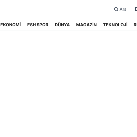
Ara
EKONOMİ
ESH SPOR
DÜNYA
MAGAZİN
TEKNOLOJİ
R