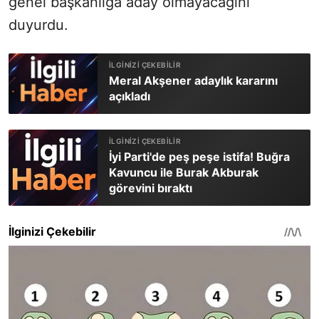
genel başkanlığa aday olmayacağını
duyurdu.
Meral Akşener adaylık kararını
açıkladı
İyi Parti'de peş peşe istifa! Buğra
Kavuncu ile Burak Akburak
görevini bıraktı