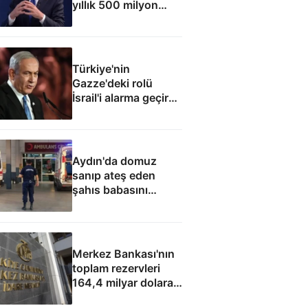
yıllık 500 milyon
dolar taşıma geliri
elde edecek
Türkiye'nin
Gazze'deki rolü
İsrail'i alarma geçirdi:
Netanyahu'dan ABD
hamlesi
Aydın'da domuz
sanıp ateş eden
şahıs babasını
öldürdü
Merkez Bankası'nın
toplam rezervleri
164,4 milyar dolara
yükseldi