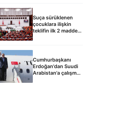
Suça sürüklenen
çocuklara ilişkin
teklifin ilk 2 maddesi
kabul edildi
Cumhurbaşkanı
Erdoğan'dan Suudi
Arabistan'a çalışma
ziyareti