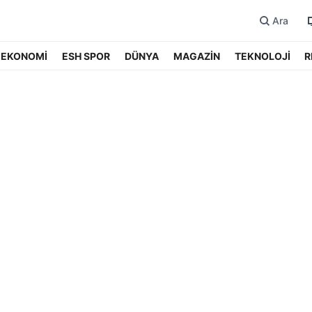
Ara
EKONOMİ
ESH SPOR
DÜNYA
MAGAZİN
TEKNOLOJİ
R