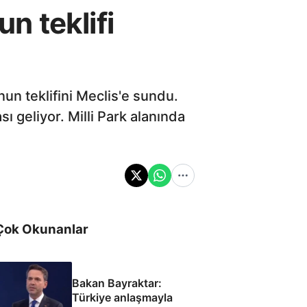
un teklifi
anun teklifini Meclis'e sundu.
sı geliyor. Milli Park alanında
Çok Okunanlar
Bakan Bayraktar:
Türkiye anlaşmayla