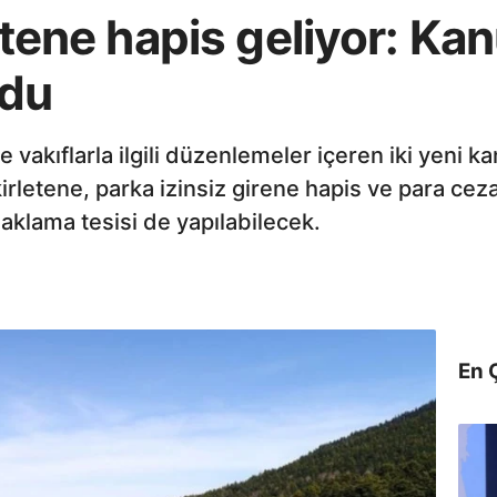
letene hapis geliyor: Kan
ldu
ve vakıflarla ilgili düzenlemeler içeren iki yeni k
kirletene, parka izinsiz girene hapis ve para ceza
naklama tesisi de yapılabilecek.
En 