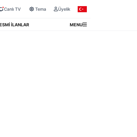
Canlı TV
Tema
Üyelik
MENU
ESMİ İLANLAR