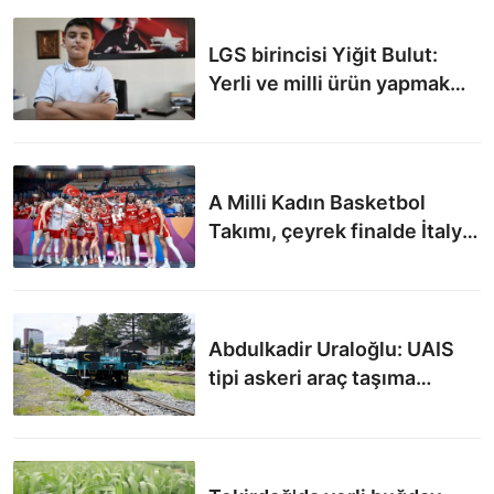
LGS birincisi Yiğit Bulut:
Yerli ve milli ürün yapmak
istiyorum
A Milli Kadın Basketbol
Takımı, çeyrek finalde İtalya
ile karşılaşacak
Abdulkadir Uraloğlu: UAIS
tipi askeri araç taşıma
vagonlarının imalatında son
aşama