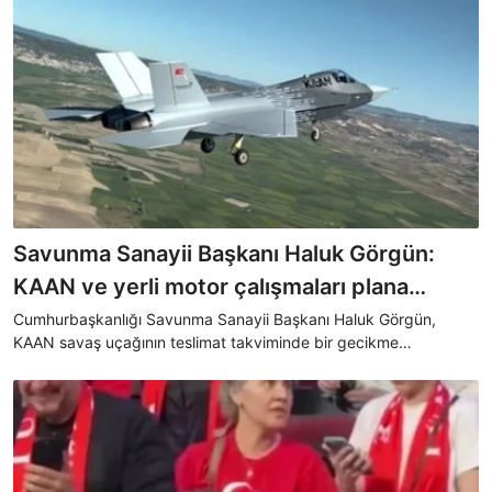
Savunma Sanayii Başkanı Haluk Görgün:
KAAN ve yerli motor çalışmaları plana
uygun ilerliyor
Cumhurbaşkanlığı Savunma Sanayii Başkanı Haluk Görgün,
KAAN savaş uçağının teslimat takviminde bir gecikme
bulunmadığını dile getirerek "Biz mühendislerimize güveniyoruz.
TF35000’in seri imalat süreci planlandığı şekilde devam ediyor"
açıklamasında bulundu.