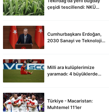
Tekirdağ'da yerli buğday
çeşidi tescillendi: NKÜ
Paşaeli
Cumhurbaşkanı Erdoğan,
2030 Sanayi ve Teknoloji
Stratejisini açıkladı
Milli ara kulüplerimize
yaramadı: 4 büyüklerde
sakatlıklar yaşandı
Türkiye - Macaristan:
Muhtemel 11'ler