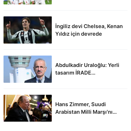
İngiliz devi Chelsea, Kenan
Yıldız için devrede
Abdulkadir Uraloğlu: Yerli
tasarım İRADE
havalimanlarında devreye
girmeyi başladı
Hans Zimmer, Suudi
Arabistan Milli Marşı'nı
yeniden besteleyecek